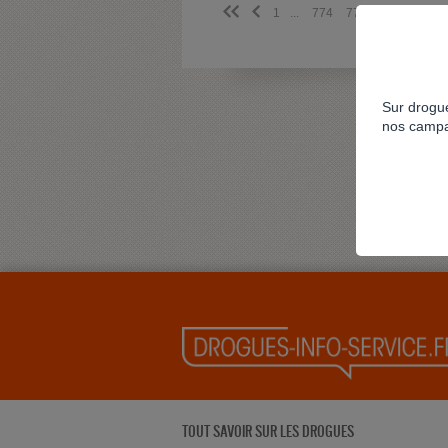
<<
<
1
...
774
775
776
777
Sur drogue
nos campa
TOUT SAVOIR SUR LES DROGUES