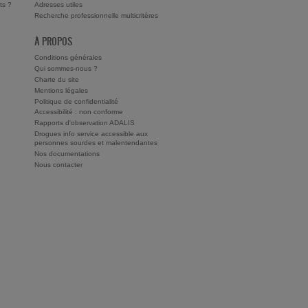
ts ?
Adresses utiles
Recherche professionnelle multicritères
À PROPOS
Conditions générales
Qui sommes-nous ?
Charte du site
Mentions légales
Politique de confidentialité
Accessibilité : non conforme
Rapports d'observation ADALIS
Drogues info service accessible aux
personnes sourdes et malentendantes
Nos documentations
Nous contacter