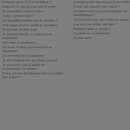
Comment savoir si j'ai un problème ?
Comment parler des drogues à mes enfan
Personne ne sait, je n'ose pas en parler
Puis-je faire dépister mon enfant ?
Je consomme à moindre risque
Comment savoir si sa consommation est
problématique ?
Arrêter, comment faire ?
J'ai découvert que mon enfant se drogue
Est-il possible d'arrêter seul le cannabis ?
Il ne veut pas arrêter, que faire ?
Avec l'appli Jeanne, j'arrête le cannabis !
Comment aider un proche ?
Je souhaite me faire aider
Il a repris sa consommation
Je voudrais prendre un traitement de
substitution
Se faire aider
Vivre avec la substitution
J'ai envie d'arrêter mon traitement de
substitution
J'ai recommencé à consommer
Je viens d'apprendre que j'étais enceinte
Je ne parviens pas à arrêter ma
consommation de drogue
Puis-je prendre des drogues alors que j'allaite
mon enfant ?