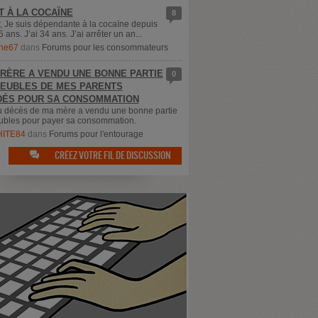
T À LA COCAÏNE
8
, Je suis dépendante à la cocaïne depuis
5 ans. J’ai 34 ans. J’ai arrêter un an...
ne67
dans
Forums pour les consommateurs
RÈRE A VENDU UNE BONNE PARTIE
0
EUBLES DE MES PARENTS
ÉS POUR SA CONSOMMATION
u décès de ma mère a vendu une bonne partie
bles pour payer sa consommation.
ITE84
dans
Forums pour l'entourage
CRÉEZ VOTRE FIL DE DISCUSSION
