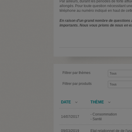
Par ailleurs, durant les périodes de forte affl
allongés. Pour toute question nécessitant une
téléphone au numéro indiqué en haut de cett
En raison d'un grand nombre de questions a
importants. Nous vous prions de nous en e
Filtrer par thèmes
Filtrer par produits
DATE
THÈME
- Consommation
14/07/2017
- Santé
09/03/2019
Etat relationnel de de l'u