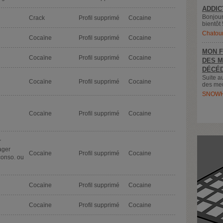
ADDIC
Bonjour
Crack
Profil supprimé
Cocaine
bientôt 
Chatou
Cocaïne
Profil supprimé
Cocaine
MON F
Cocaïne
Profil supprimé
Cocaine
DES M
DÉCÉD
Suite a
Cocaïne
Profil supprimé
Cocaine
des meu
SNOWH
Cocaïne
Profil supprimé
Cocaine
r
sager
Cocaïne
Profil supprimé
Cocaine
conso. ou
Cocaïne
Profil supprimé
Cocaine
Cocaïne
Profil supprimé
Cocaine