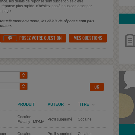
uence, les délais de réponse sont susceptibles d'être
 réponse plus rapide, n'hésitez pas à nous contacter par
e page.
ctuellement en attente, les délais de réponse sont plus
xcuser.
POSEZ VOTRE QUESTION
MES QUESTIONS

PRODUIT
AUTEUR
TITRE
Cocaïne
Profil supprimé
Cocaine
Ecstasy - MDMA
sager
Cocaïne
Profil supprimé
Cocaine