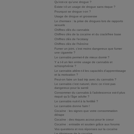
Qu'est-ce qu'une drogue ?
Existe t-il un usage de drogue sans risque ?
Pourquoi se drogue t-on ?
Usage de drogue et grossesse
Le chemsex : la prise de drogues lors de rapports
sexuels
Chiffres clés du cannabis
Chiffres clés de la cocaïne et du crack/free base
Chiffres clés de l'ecstasy
Chiffres clés de l'héroïne
Fumer un joint, c’est moins dangereux que fumer
une cigarette ?
Le cannabis permet-il de mieux dormir ?
Y a t-il un lien entre usage de cannabis et
schizophrénie ?
Le cannabis altère-t-il les capacités d'apprentissage
et la motivation ?
Peut-on faire un bad trip avec du cannabis ?
Le cannabis c'est naturel, donc ce n'est pas
dangereux pour la santé
Consommer du cannabis à l’adolescence est-il plus
risqué qu’à l’âge adulte ?
Le cannabis nuit-il à la fertilité ?
Le cannabis donne faim !
Cocaïne : les signes que votre consommation
dérape
Cocaïne : des risques accrus pour le coeur
Cocaïne : entraide et soutien grâce aux forums
Vos questions et nos réponses sur la cocaïne
Le dépistage de la cocaïne