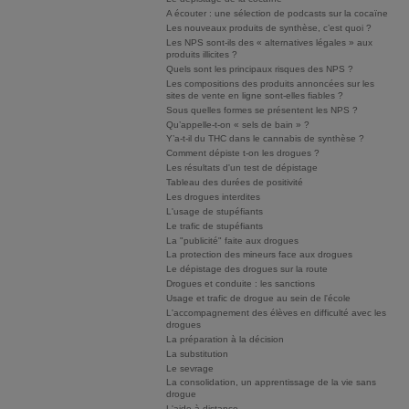
A écouter : une sélection de podcasts sur la cocaïne
Les nouveaux produits de synthèse, c’est quoi ?
Les NPS sont-ils des « alternatives légales » aux
produits illicites ?
Quels sont les principaux risques des NPS ?
Les compositions des produits annoncées sur les
sites de vente en ligne sont-elles fiables ?
Sous quelles formes se présentent les NPS ?
Qu’appelle-t-on « sels de bain » ?
Y’a-t-il du THC dans le cannabis de synthèse ?
Comment dépiste t-on les drogues ?
Les résultats d'un test de dépistage
Tableau des durées de positivité
Les drogues interdites
L'usage de stupéfiants
Le trafic de stupéfiants
La "publicité" faite aux drogues
La protection des mineurs face aux drogues
Le dépistage des drogues sur la route
Drogues et conduite : les sanctions
Usage et trafic de drogue au sein de l'école
L'accompagnement des élèves en difficulté avec les
drogues
La préparation à la décision
La substitution
Le sevrage
La consolidation, un apprentissage de la vie sans
drogue
L'aide à distance