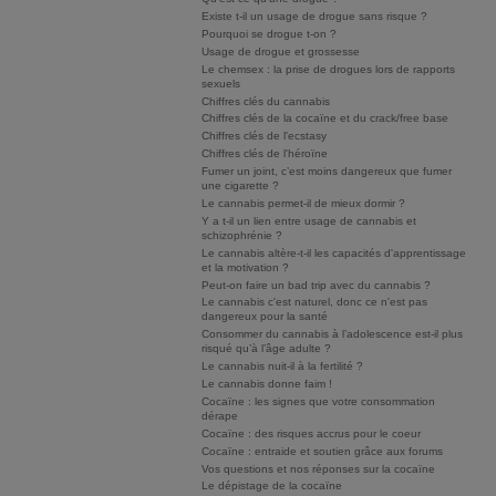
Existe t-il un usage de drogue sans risque ?
Pourquoi se drogue t-on ?
Usage de drogue et grossesse
Le chemsex : la prise de drogues lors de rapports
sexuels
Chiffres clés du cannabis
Chiffres clés de la cocaïne et du crack/free base
Chiffres clés de l'ecstasy
Chiffres clés de l'héroïne
Fumer un joint, c’est moins dangereux que fumer
une cigarette ?
Le cannabis permet-il de mieux dormir ?
Y a t-il un lien entre usage de cannabis et
schizophrénie ?
Le cannabis altère-t-il les capacités d'apprentissage
et la motivation ?
Peut-on faire un bad trip avec du cannabis ?
Le cannabis c'est naturel, donc ce n'est pas
dangereux pour la santé
Consommer du cannabis à l’adolescence est-il plus
risqué qu’à l’âge adulte ?
Le cannabis nuit-il à la fertilité ?
Le cannabis donne faim !
Cocaïne : les signes que votre consommation
dérape
Cocaïne : des risques accrus pour le coeur
Cocaïne : entraide et soutien grâce aux forums
Vos questions et nos réponses sur la cocaïne
Le dépistage de la cocaïne