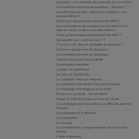
A écouter : une sélection de podcasts sur la cocaïne
Les nouveaux produits de synthèse, c’est quoi ?
Les NPS sont-ils des « alternatives légales » aux
produits illicites ?
Quels sont les principaux risques des NPS ?
Les compositions des produits annoncées sur les
sites de vente en ligne sont-elles fiables ?
Sous quelles formes se présentent les NPS ?
Qu’appelle-t-on « sels de bain » ?
Y’a-t-il du THC dans le cannabis de synthèse ?
Comment dépiste t-on les drogues ?
Les résultats d'un test de dépistage
Tableau des durées de positivité
Les drogues interdites
L'usage de stupéfiants
Le trafic de stupéfiants
La "publicité" faite aux drogues
La protection des mineurs face aux drogues
Le dépistage des drogues sur la route
Drogues et conduite : les sanctions
Usage et trafic de drogue au sein de l'école
L'accompagnement des élèves en difficulté avec les
drogues
La préparation à la décision
La substitution
Le sevrage
La consolidation, un apprentissage de la vie sans
drogue
L'aide à distance