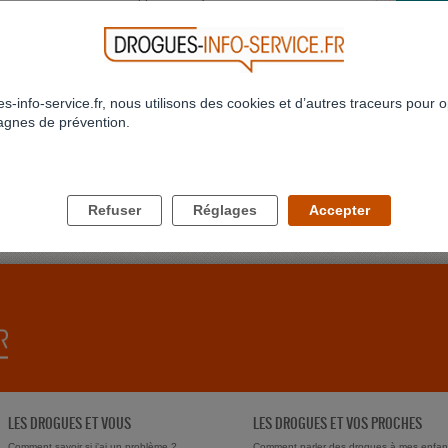
MON H
959
960
961
962
963
964
965
966
967
968
...
Bonjour 
être tar
>
>>
973
Profil 
s-info-service.fr, nous utilisons des cookies et d’autres traceurs pour o
gnes de prévention.
JE NE
Bonjour
conjoint
delune
Refuser
Réglages
Accepter
LES DROGUES ET VOUS
LES DROGUES ET VOS PROCHES
Comment savoir si j'ai un problème ?
Comment parler des drogues à mes enfan