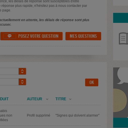
uence, les délais de réponse sont susceptibles d'être
 réponse plus rapide, n'hésitez pas à nous contacter par
e page.
ctuellement en attente, les délais de réponse sont plus
xcuser.
POSEZ VOTRE QUESTION
MES QUESTIONS

DUIT
AUTEUR
TITRE
abis
ues non
Profil supprimé
"Signes qui doivent alarmer"
ifiées