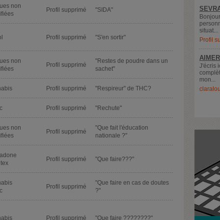
ues non
SEVRA
Profil supprimé
"SIDA"
ifiées
Bonjour
personn
situat...
ol
Profil supprimé
"S'en sortir"
Profil 
AIMER
ues non
"Restes de poudre dans un
Profil supprimé
J'écris 
ifiées
sachet"
complèt
mon...
abis
Profil supprimé
"Respireur" de THC?
claralo
c
Profil supprimé
"Rechute"
ues non
"Que fait l'éducation
Profil supprimé
ifiées
nationale ?"
adone
Profil supprimé
"Que faire???"
tex
abis
"Que faire en cas de doutes
Profil supprimé
c
?"
abis
Profil supprimé
"Que faire ????????"