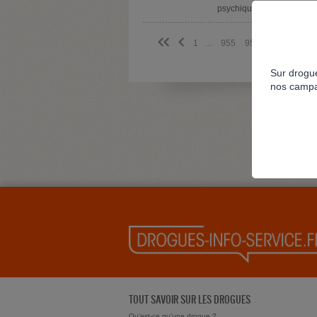
psychiques
<<
<
1
...
955
956
957
958
Sur drogue
nos campa
TOUT SAVOIR SUR LES DROGUES
Qu'est-ce qu'une drogue ?