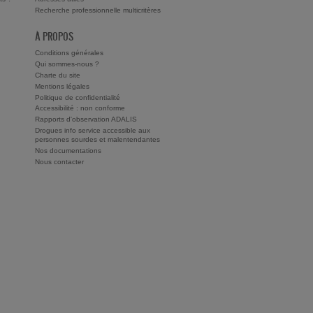
Recherche professionnelle multicritères
À PROPOS
Conditions générales
Qui sommes-nous ?
Charte du site
Mentions légales
Politique de confidentialité
Accessibilité : non conforme
Rapports d'observation ADALIS
Drogues info service accessible aux
personnes sourdes et malentendantes
Nos documentations
Nous contacter