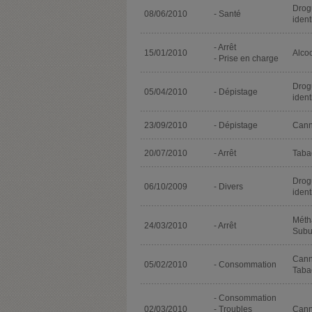
Drog
08/06/2010
- Santé
ident
- Arrêt
15/01/2010
Alco
- Prise en charge
Drog
05/04/2010
- Dépistage
ident
23/09/2010
- Dépistage
Cann
20/07/2010
- Arrêt
Taba
Drog
06/10/2009
- Divers
ident
Méth
24/03/2010
- Arrêt
Subu
Cann
05/02/2010
- Consommation
Taba
- Consommation
02/03/2010
- Troubles
Cann