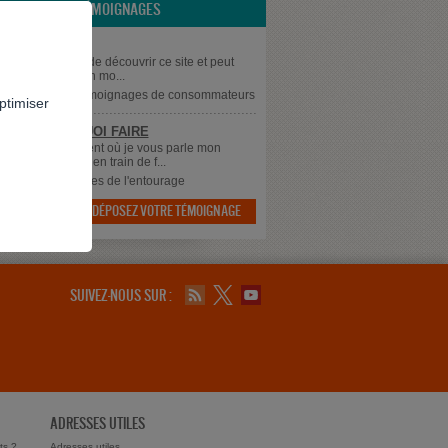
LES TÉMOIGNAGES
ISTOIRE
à tous, je viens de découvrir ce site et peut
divement. Voilà un mo...
supprimé
dans
Témoignages de consommateurs
ptimiser
 SAIS PLUS QUOI FAIRE
 à tous, Au moment où je vous parle mon
 qui à 43 ans est en train de f...
dans
Témoignages de l'entourage
DÉPOSEZ VOTRE TÉMOIGNAGE

SUIVEZ-NOUS SUR :
ADRESSES UTILES
ts ?
Adresses utiles