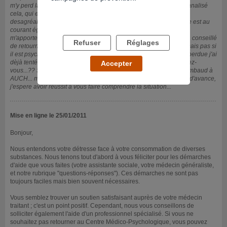
m'y perd là-dedans, j'en ai parlé à mon assistante sociale qui a banalisé
cela, qui en a parlé à mon père qui à part me sortir des réflexions
desagréables à ce sujet, il ne m'aide pas. Ma médecin généraliste est au
courant également, je lui ai expliqué ce que je ressens, elle sera
m'apporter un soutien moral qui, je pense est nécessaire. Elle m'a conseillé
Refuser
Réglages
de retourner au CMP mais, je ne fais pas confiance au psy(je ne sais pas si
il est psychologue ou psychothérapeute ou autres)... Je me sens perdue j'ai
dèjà tenté d'aretter seule mais je n'y arrive pas... Que me conseillez-
Accepter
vous...?? Sur votre site j'ai trouvé l'adresse du CSAPA Maurice Rimbaud à
AUCH... mais je ne trouve pas le numéro pour les joindre... Merci d'avance,
j'espere avoir réussit à vous faire comprendre la situation...
Mise en ligne le 25/01/2011
Bonjour,
Nous entendons votre détresse face à votre consommation de diverses
substances. Nous tenons tout d'abord à vous féliciter pour les démarches
d'aide que vous faites (votre assistante sociale, votre médecin généraliste,
et notre rubrique "questions-réponses"). Ces démarches ne sont pas
toujours faciles mais bien souvent nécessaires.
Vous semblez trouver un soutien satisfaisant auprès de votre médecin
traitant ; c'est un point positif. Cependant, nous vous conseillons de
solliciter également l'aide d'un professionnel spécialisé. Si vous ne
souhaitez pas retourner au Centre Médico-Psychologique, vous pouvez