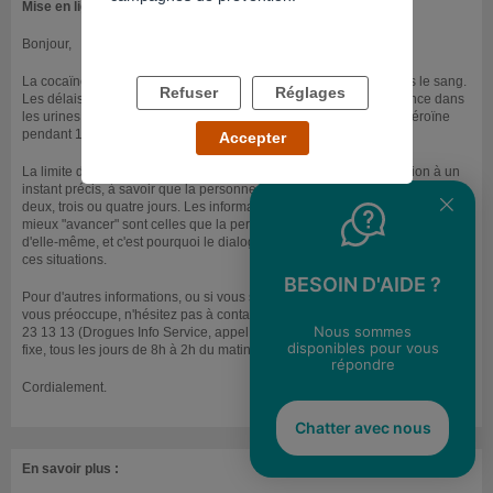
Mise en ligne le 24/10/2012
Bonjour,
La cocaïne et l'héroïne sont détectables, tout au plus, un jour dans le sang.
Refuser
Réglages
Les délais sont un peu plus long lorsque l'on recherche la substance dans
les urines. La cocaïne est alors détectable pendant 2 à 4 jours, l'héroïne
pendant 1 à 2 jours.
Accepter
La limite de ces tests est qu'ils ne donnent jamais qu'une information à un
instant précis, à savoir que la personne n'a pas consommé depuis un,
deux, trois ou quatre jours. Les informations avec lesquelles on peut le
mieux "avancer" sont celles que la personne est en mesure de donner
d'elle-même, et c'est pourquoi le dialogue est toujours à privilégier dans
ces situations.
BESOIN D'AIDE ?
Pour d'autres informations, ou si vous souhaitez parler de la situation qui
vous préoccupe, n'hésitez pas à contacter l'un de nos écoutants au 0800
Nous sommes
23 13 13 (Drogues Info Service, appel anonyme et gratuit depuis un poste
disponibles pour vous
fixe, tous les jours de 8h à 2h du matin).
répondre
Cordialement.
Chatter avec nous
En savoir plus :