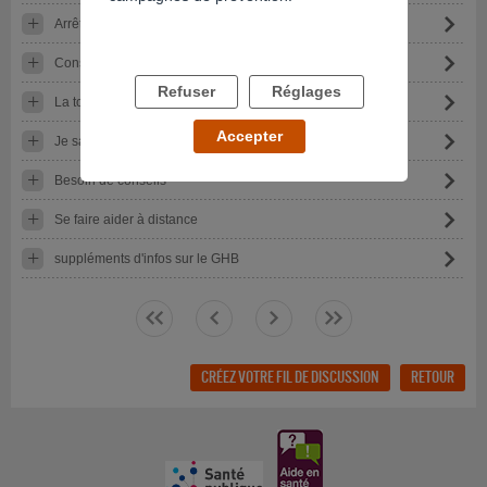
Arrêt progressif de la cocaïne
Consommation de speed
Refuser
Réglages
La toxicomanie dans un couple fou amoureux
Accepter
Je sais pas quoi mettre en titre
Besoin de conseils
Se faire aider à distance
suppléments d'infos sur le GHB
<<
<
>
>>
CRÉEZ VOTRE FIL DE DISCUSSION
RETOUR