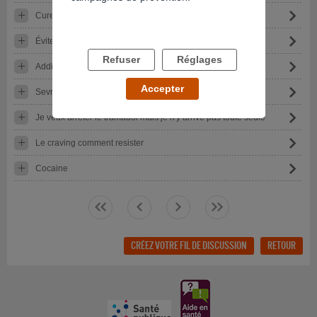
Cure de dépendance aux opiacés avec iboga ?
Éviter la reprise du cannabis
Refuser
Réglages
Addiction au Crack..
Accepter
Sevrage codéine
Je veux arrêter le tramadol mais je n'y arrive pas toute seule
Le craving comment resister
Cocaine
<<
<
>
>>
CRÉEZ VOTRE FIL DE DISCUSSION
RETOUR