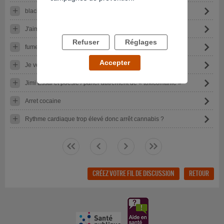
black out : coma leger?
J'aimerais arrêter le cannabis
Refuser
Réglages
fumeuse de cannabis depuis plus de 15 ans
Accepter
Je veut arrêter la cocaine
Jimi Essai et poésie / parler autrement de « toxicomanie »
Arret cocaine
Rythme cardiaque trop élevé donc arrêt cannabis ?
<<
<
>
>>
CRÉEZ VOTRE FIL DE DISCUSSION
RETOUR