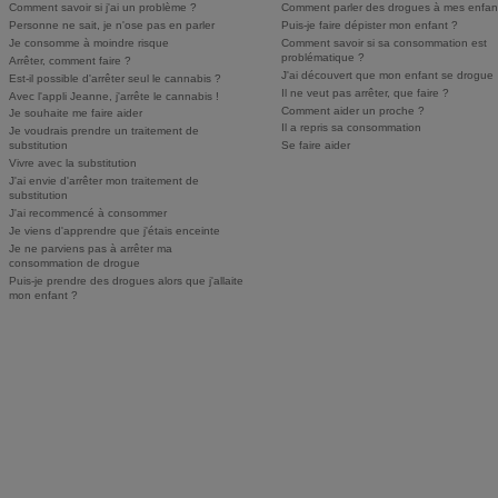
Comment savoir si j'ai un problème ?
Comment parler des drogues à mes enfan
Personne ne sait, je n'ose pas en parler
Puis-je faire dépister mon enfant ?
Je consomme à moindre risque
Comment savoir si sa consommation est
problématique ?
Arrêter, comment faire ?
J'ai découvert que mon enfant se drogue
Est-il possible d'arrêter seul le cannabis ?
Il ne veut pas arrêter, que faire ?
Avec l'appli Jeanne, j'arrête le cannabis !
Comment aider un proche ?
Je souhaite me faire aider
Il a repris sa consommation
Je voudrais prendre un traitement de
substitution
Se faire aider
Vivre avec la substitution
J'ai envie d'arrêter mon traitement de
substitution
J'ai recommencé à consommer
Je viens d'apprendre que j'étais enceinte
Je ne parviens pas à arrêter ma
consommation de drogue
Puis-je prendre des drogues alors que j'allaite
mon enfant ?