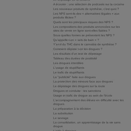
A écouter : une sélection de podcasts sur la cocaïne
Les nouveaux produits de synthèse, c’est quoi ?
Les NPS sont-ils des « alternatives légales » aux
produits illicites ?
Quels sont les principaux risques des NPS ?
Les compositions des produits annoncées sur les
sites de vente en ligne sont-elles fiables ?
Sous quelles formes se présentent les NPS ?
Qu’appelle-t-on « sels de bain » ?
Y’a-t-il du THC dans le cannabis de synthèse ?
Comment dépiste t-on les drogues ?
Les résultats d'un test de dépistage
Tableau des durées de positivité
Les drogues interdites
L'usage de stupéfiants
Le trafic de stupéfiants
La "publicité" faite aux drogues
La protection des mineurs face aux drogues
Le dépistage des drogues sur la route
Drogues et conduite : les sanctions
Usage et trafic de drogue au sein de l'école
L'accompagnement des élèves en difficulté avec les
drogues
La préparation à la décision
La substitution
Le sevrage
La consolidation, un apprentissage de la vie sans
drogue
L'aide à distance