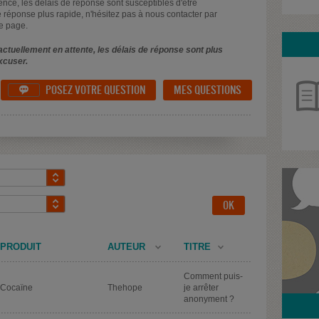
uence, les délais de réponse sont susceptibles d'être
 réponse plus rapide, n'hésitez pas à nous contacter par
e page.
ctuellement en attente, les délais de réponse sont plus
xcuser.
POSEZ VOTRE QUESTION
MES QUESTIONS

PRODUIT
AUTEUR
TITRE
Comment puis-
Cocaïne
Thehope
je arrêter
anonyment ?