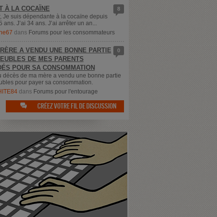
T À LA COCAÏNE
8
, Je suis dépendante à la cocaïne depuis
5 ans. J’ai 34 ans. J’ai arrêter un an...
ne67
dans
Forums pour les consommateurs
RÈRE A VENDU UNE BONNE PARTIE
0
EUBLES DE MES PARENTS
ÉS POUR SA CONSOMMATION
u décès de ma mère a vendu une bonne partie
bles pour payer sa consommation.
ITE84
dans
Forums pour l'entourage
CRÉEZ VOTRE FIL DE DISCUSSION
