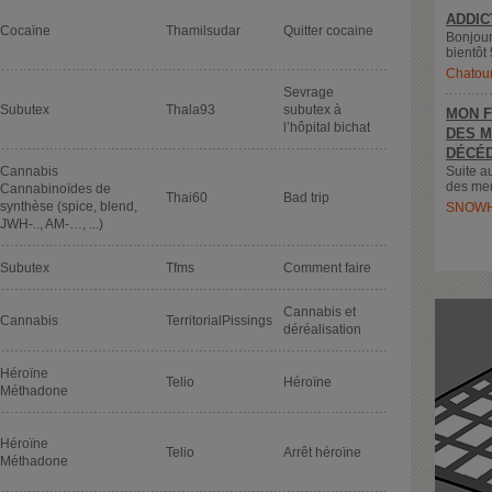
ADDIC
Cocaïne
Thamilsudar
Quitter cocaine
Bonjour
bientôt 
Chatou
Sevrage
Subutex
Thala93
subutex à
MON F
l’hôpital bichat
DES M
DÉCÉD
Cannabis
Suite a
des meu
Cannabinoïdes de
Thai60
Bad trip
synthèse (spice, blend,
SNOWH
JWH-.., AM-…, ...)
Subutex
Tfms
Comment faire
Cannabis et
Cannabis
TerritorialPissings
déréalisation
Héroïne
Telio
Héroïne
Méthadone
Héroïne
Telio
Arrêt héroïne
Méthadone