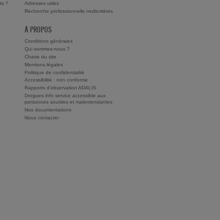
ts ?
Adresses utiles
Recherche professionnelle multicritères
À PROPOS
Conditions générales
Qui sommes-nous ?
Charte du site
Mentions légales
Politique de confidentialité
Accessibilité : non conforme
Rapports d'observation ADALIS
Drogues info service accessible aux
personnes sourdes et malentendantes
Nos documentations
Nous contacter