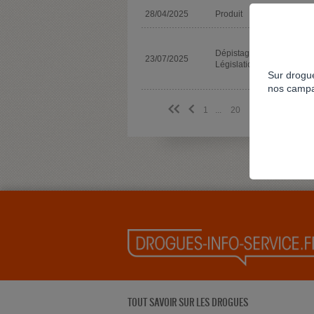
28/04/2025
Produit
Dépistage
23/07/2025
Législation
Sur drogue
nos campa
<<
<
1
...
20
21
22
23
2
TOUT SAVOIR SUR LES DROGUES