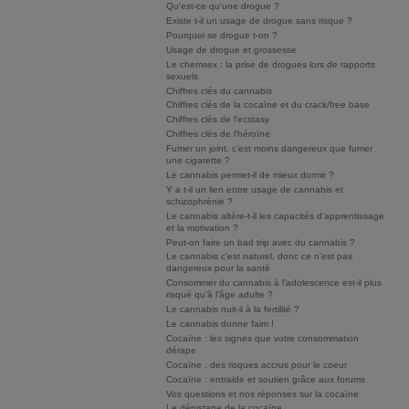
Qu'est-ce qu'une drogue ?
Existe t-il un usage de drogue sans risque ?
Pourquoi se drogue t-on ?
Usage de drogue et grossesse
Le chemsex : la prise de drogues lors de rapports
sexuels
Chiffres clés du cannabis
Chiffres clés de la cocaïne et du crack/free base
Chiffres clés de l'ecstasy
Chiffres clés de l'héroïne
Fumer un joint, c’est moins dangereux que fumer
une cigarette ?
Le cannabis permet-il de mieux dormir ?
Y a t-il un lien entre usage de cannabis et
schizophrénie ?
Le cannabis altère-t-il les capacités d'apprentissage
et la motivation ?
Peut-on faire un bad trip avec du cannabis ?
Le cannabis c'est naturel, donc ce n'est pas
dangereux pour la santé
Consommer du cannabis à l’adolescence est-il plus
risqué qu’à l’âge adulte ?
Le cannabis nuit-il à la fertilité ?
Le cannabis donne faim !
Cocaïne : les signes que votre consommation
dérape
Cocaïne : des risques accrus pour le coeur
Cocaïne : entraide et soutien grâce aux forums
Vos questions et nos réponses sur la cocaïne
Le dépistage de la cocaïne