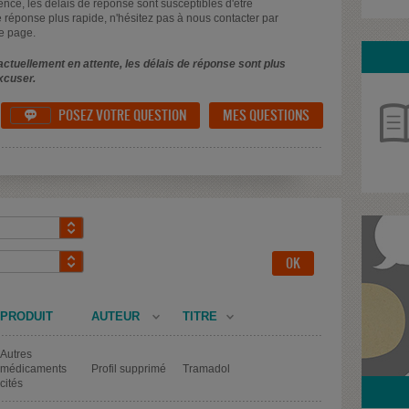
uence, les délais de réponse sont susceptibles d'être
 réponse plus rapide, n'hésitez pas à nous contacter par
e page.
ctuellement en attente, les délais de réponse sont plus
xcuser.
POSEZ VOTRE QUESTION
MES QUESTIONS

PRODUIT
AUTEUR
TITRE
Autres
médicaments
Profil supprimé
Tramadol
cités