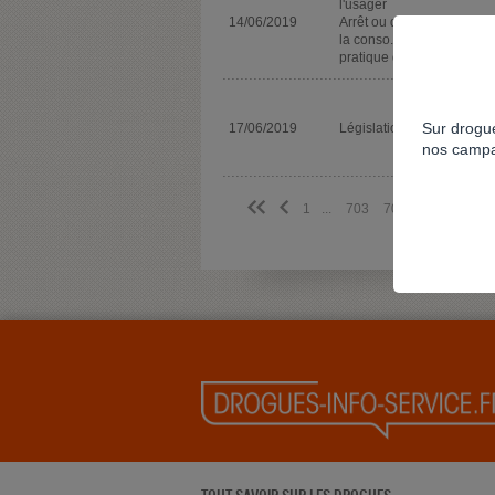
l'usager
14/06/2019
Arrêt ou diminution de
la conso. ou de la
pratique de jeu
Sur drogue
17/06/2019
Législation
nos campa
<<
<
1
...
703
704
705
706