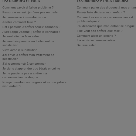
LES DROGUES ET VOUS
LES DROGUES ET VOS PROCHES
Comment savoir si j'ai un problème ?
Comment parler des drogues à mes enfan
Personne ne sait, je n'ose pas en parler
Puis-je faire dépister mon enfant ?
Je consomme à moindre risque
Comment savoir si sa consommation est
problématique ?
Arrêter, comment faire ?
J'ai découvert que mon enfant se drogue
Est-il possible d'arrêter seul le cannabis ?
Il ne veut pas arrêter, que faire ?
Avec l'appli Jeanne, j'arrête le cannabis !
Comment aider un proche ?
Je souhaite me faire aider
Il a repris sa consommation
Je voudrais prendre un traitement de
substitution
Se faire aider
Vivre avec la substitution
J'ai envie d'arrêter mon traitement de
substitution
J'ai recommencé à consommer
Je viens d'apprendre que j'étais enceinte
Je ne parviens pas à arrêter ma
consommation de drogue
Puis-je prendre des drogues alors que j'allaite
mon enfant ?