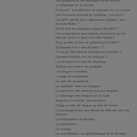
Vos questions et nos réponses sur la cocaïne
Le dépistage de la cocaïne
A écouter : une sélection de podcasts sur la cocaïne
Les nouveaux produits de synthèse, c’est quoi ?
Les NPS sont-ils des « alternatives légales » aux
produits illicites ?
Quels sont les principaux risques des NPS ?
Les compositions des produits annoncées sur les
sites de vente en ligne sont-elles fiables ?
Sous quelles formes se présentent les NPS ?
Qu’appelle-t-on « sels de bain » ?
Y’a-t-il du THC dans le cannabis de synthèse ?
Comment dépiste t-on les drogues ?
Les résultats d'un test de dépistage
Tableau des durées de positivité
Les drogues interdites
L'usage de stupéfiants
Le trafic de stupéfiants
La "publicité" faite aux drogues
La protection des mineurs face aux drogues
Le dépistage des drogues sur la route
Drogues et conduite : les sanctions
Usage et trafic de drogue au sein de l'école
L'accompagnement des élèves en difficulté avec les
drogues
La préparation à la décision
La substitution
Le sevrage
La consolidation, un apprentissage de la vie sans