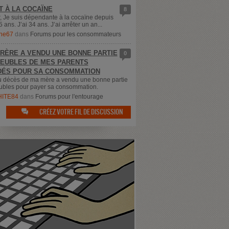
T À LA COCAÏNE
8
, Je suis dépendante à la cocaïne depuis
5 ans. J’ai 34 ans. J’ai arrêter un an...
ne67
dans
Forums pour les consommateurs
RÈRE A VENDU UNE BONNE PARTIE
0
EUBLES DE MES PARENTS
ÉS POUR SA CONSOMMATION
u décès de ma mère a vendu une bonne partie
bles pour payer sa consommation.
ITE84
dans
Forums pour l'entourage
CRÉEZ VOTRE FIL DE DISCUSSION
