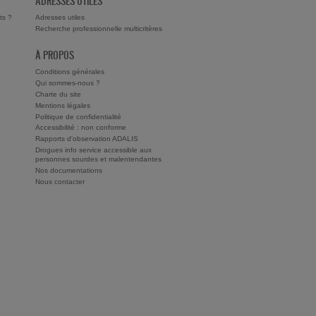
ADRESSES UTILES
ts ?
Adresses utiles
Recherche professionnelle multicritères
À PROPOS
Conditions générales
Qui sommes-nous ?
Charte du site
Mentions légales
Politique de confidentialité
Accessibilité : non conforme
Rapports d'observation ADALIS
Drogues info service accessible aux
personnes sourdes et malentendantes
Nos documentations
Nous contacter