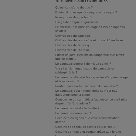
TOUT SAVOIR SUR LES DROGUES
Qu'est-ce qu'une drogue ?
Existe t-il un usage de drogue sans risque ?
Pourquoi se drogue t-on ?
Usage de drogue et grossesse
Le chemsex : la prise de drogues lors de rapports
sexuels
Chiffres clés du cannabis
Chiffres clés de la cocaïne et du crack/free base
Chiffres clés de l'ecstasy
Chiffres clés de l'héroïne
Fumer un joint, c’est moins dangereux que fumer
une cigarette ?
Le cannabis permet-il de mieux dormir ?
Y a t-il un lien entre usage de cannabis et
schizophrénie ?
Le cannabis altère-t-il les capacités d'apprentissage
et la motivation ?
Peut-on faire un bad trip avec du cannabis ?
Le cannabis c'est naturel, donc ce n'est pas
dangereux pour la santé
Consommer du cannabis à l’adolescence est-il plus
risqué qu’à l’âge adulte ?
Le cannabis nuit-il à la fertilité ?
Le cannabis donne faim !
Cocaïne : les signes que votre consommation
dérape
Cocaïne : des risques accrus pour le coeur
Cocaïne : entraide et soutien grâce aux forums