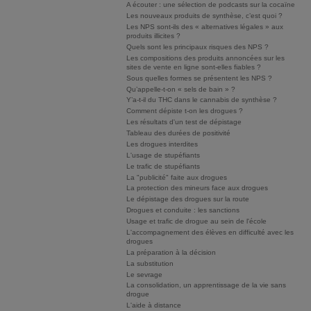
A écouter : une sélection de podcasts sur la cocaïne
Les nouveaux produits de synthèse, c’est quoi ?
Les NPS sont-ils des « alternatives légales » aux
produits illicites ?
Quels sont les principaux risques des NPS ?
Les compositions des produits annoncées sur les
sites de vente en ligne sont-elles fiables ?
Sous quelles formes se présentent les NPS ?
Qu’appelle-t-on « sels de bain » ?
Y’a-t-il du THC dans le cannabis de synthèse ?
Comment dépiste t-on les drogues ?
Les résultats d'un test de dépistage
Tableau des durées de positivité
Les drogues interdites
L'usage de stupéfiants
Le trafic de stupéfiants
La "publicité" faite aux drogues
La protection des mineurs face aux drogues
Le dépistage des drogues sur la route
Drogues et conduite : les sanctions
Usage et trafic de drogue au sein de l'école
L'accompagnement des élèves en difficulté avec les
drogues
La préparation à la décision
La substitution
Le sevrage
La consolidation, un apprentissage de la vie sans
drogue
L'aide à distance