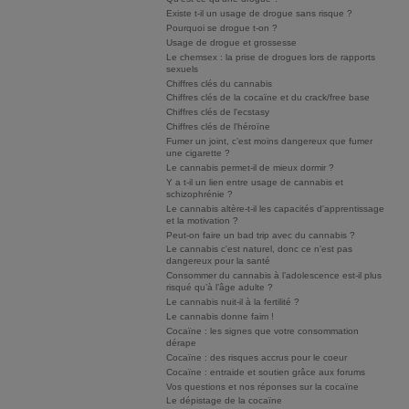
Existe t-il un usage de drogue sans risque ?
Pourquoi se drogue t-on ?
Usage de drogue et grossesse
Le chemsex : la prise de drogues lors de rapports
sexuels
Chiffres clés du cannabis
Chiffres clés de la cocaïne et du crack/free base
Chiffres clés de l'ecstasy
Chiffres clés de l'héroïne
Fumer un joint, c’est moins dangereux que fumer
une cigarette ?
Le cannabis permet-il de mieux dormir ?
Y a t-il un lien entre usage de cannabis et
schizophrénie ?
Le cannabis altère-t-il les capacités d'apprentissage
et la motivation ?
Peut-on faire un bad trip avec du cannabis ?
Le cannabis c'est naturel, donc ce n'est pas
dangereux pour la santé
Consommer du cannabis à l’adolescence est-il plus
risqué qu’à l’âge adulte ?
Le cannabis nuit-il à la fertilité ?
Le cannabis donne faim !
Cocaïne : les signes que votre consommation
dérape
Cocaïne : des risques accrus pour le coeur
Cocaïne : entraide et soutien grâce aux forums
Vos questions et nos réponses sur la cocaïne
Le dépistage de la cocaïne