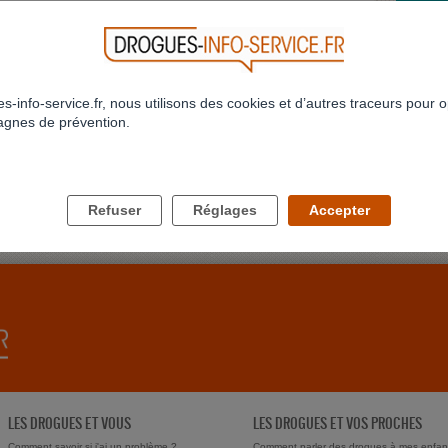
782
783
784
785
786
787
788
789
790
791
...
>
>>
973
ATTAQ
J'ai pre
jamais 
Profil 
s-info-service.fr, nous utilisons des cookies et d’autres traceurs pour o
gnes de prévention.
JE NE
Bonjour
conjoint
delune
Refuser
Réglages
Accepter
LES DROGUES ET VOUS
LES DROGUES ET VOS PROCHES
Comment savoir si j'ai un problème ?
Comment parler des drogues à mes enfan