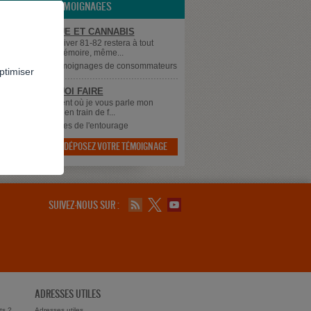
LES TÉMOIGNAGES
UE DE PANIQUE ET CANNABIS
sque 60 ans et l'hiver 81-82 restera à tout
gravé dans ma mémoire, même...
supprimé
dans
Témoignages de consommateurs
ptimiser
 SAIS PLUS QUOI FAIRE
 à tous, Au moment où je vous parle mon
 qui à 43 ans est en train de f...
dans
Témoignages de l'entourage
DÉPOSEZ VOTRE TÉMOIGNAGE

SUIVEZ-NOUS SUR :
ADRESSES UTILES
ts ?
Adresses utiles