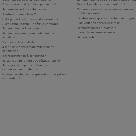
Personne ne sait, je n'ose pas en parler
Puis-je faire dépister mon enfant ?
Je consomme à moindre risque
Comment savoir si sa consommation est
problématique ?
Arrêter, comment faire ?
J'ai découvert que mon enfant se drogue
Est-il possible d'arrêter seul le cannabis ?
Il ne veut pas arrêter, que faire ?
Avec l'appli Jeanne, j'arrête le cannabis !
Comment aider un proche ?
Je souhaite me faire aider
Il a repris sa consommation
Je voudrais prendre un traitement de
substitution
Se faire aider
Vivre avec la substitution
J'ai envie d'arrêter mon traitement de
substitution
J'ai recommencé à consommer
Je viens d'apprendre que j'étais enceinte
Je ne parviens pas à arrêter ma
consommation de drogue
Puis-je prendre des drogues alors que j'allaite
mon enfant ?