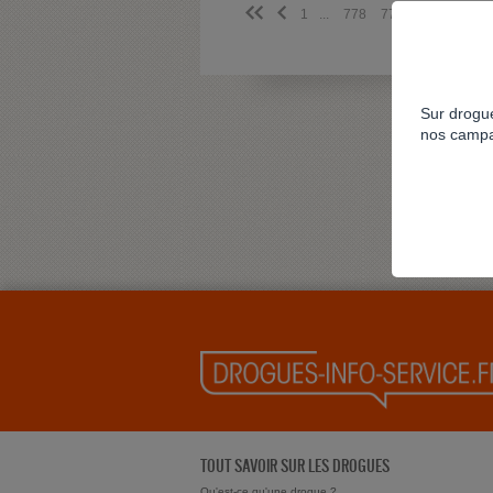
<<
<
1
...
778
779
780
781
Sur drogue
nos campa
TOUT SAVOIR SUR LES DROGUES
Qu'est-ce qu'une drogue ?