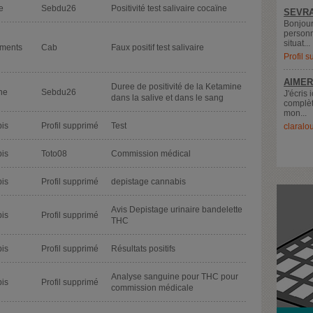
e
Sebdu26
Positivité test salivaire cocaïne
SEVRA
Bonjour
personn
situat...
ments
Cab
Faux positif test salivaire
Profil 
AIMER
Duree de positivité de la Ketamine
ne
Sebdu26
J'écris 
dans la salive et dans le sang
complèt
mon...
is
Profil supprimé
Test
claralo
is
Toto08
Commission médical
is
Profil supprimé
depistage cannabis
Avis Depistage urinaire bandelette
is
Profil supprimé
THC
is
Profil supprimé
Résultats positifs
Analyse sanguine pour THC pour
is
Profil supprimé
commission médicale