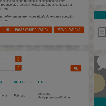
uence, les délais de réponse sont susceptibles d'être
 réponse plus rapide, n'hésitez pas à nous contacter par
e page.
ctuellement en attente, les délais de réponse sont plus
xcuser.
POSEZ VOTRE QUESTION
MES QUESTIONS

UIT
AUTEUR
TITRE
dépistage
ments
Fabrisss
Methylphenidate/Ritaline