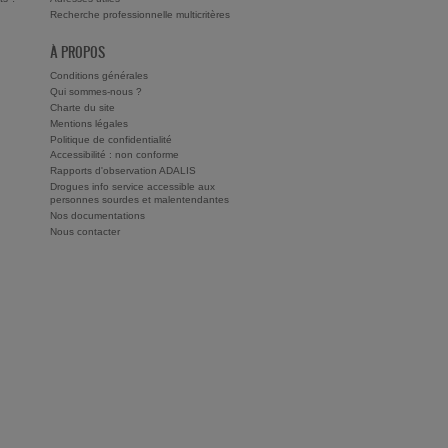
Recherche professionnelle multicritères
À PROPOS
Conditions générales
Qui sommes-nous ?
Charte du site
Mentions légales
Politique de confidentialité
Accessibilité : non conforme
Rapports d'observation ADALIS
Drogues info service accessible aux
personnes sourdes et malentendantes
Nos documentations
Nous contacter