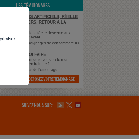
LES TÉMOIGNAGES
E AUX PARADIS ARTIFICIELS, RÉELLE
NTE AUX ENFERS, RETOUR À LA
TÉ.
ux paradis artificiels, réelle descente aux
retour à la réalité : ayant...
ptimiser
supprimé
dans
Témoignages de consommateurs
 SAIS PLUS QUOI FAIRE
 à tous, Au moment où je vous parle mon
 qui à 43 ans est en train de f...
dans
Témoignages de l'entourage
DÉPOSEZ VOTRE TÉMOIGNAGE

SUIVEZ-NOUS SUR :