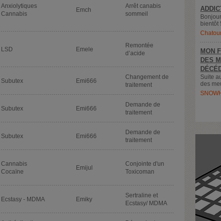
Anxiolytiques
Arrêt canabis
ADDIC
Emch
Cannabis
sommeil
Bonjour
bientôt 
Chatou
Remontée
LSD
Emele
MON F
d’acide
DES M
DÉCÉD
Changement de
Suite a
Subutex
Emi666
des meu
traitement
SNOWH
Demande de
Subutex
Emi666
traitement
Demande de
Subutex
Emi666
traitement
Cannabis
Conjointe d'un
Emijul
Cocaïne
Toxicoman
Sertraline et
Ecstasy - MDMA
Emiky
Ecstasy/ MDMA