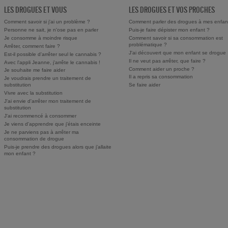
LES DROGUES ET VOUS
LES DROGUES ET VOS PROCHES
Comment savoir si j'ai un problème ?
Comment parler des drogues à mes enfan
Personne ne sait, je n'ose pas en parler
Puis-je faire dépister mon enfant ?
Je consomme à moindre risque
Comment savoir si sa consommation est
problématique ?
Arrêter, comment faire ?
J'ai découvert que mon enfant se drogue
Est-il possible d'arrêter seul le cannabis ?
Il ne veut pas arrêter, que faire ?
Avec l'appli Jeanne, j'arrête le cannabis !
Comment aider un proche ?
Je souhaite me faire aider
Il a repris sa consommation
Je voudrais prendre un traitement de
substitution
Se faire aider
Vivre avec la substitution
J'ai envie d'arrêter mon traitement de
substitution
J'ai recommencé à consommer
Je viens d'apprendre que j'étais enceinte
Je ne parviens pas à arrêter ma
consommation de drogue
Puis-je prendre des drogues alors que j'allaite
mon enfant ?