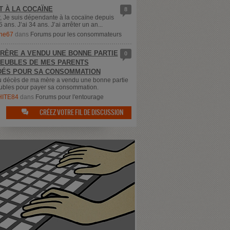
T À LA COCAÏNE
8
, Je suis dépendante à la cocaïne depuis
5 ans. J’ai 34 ans. J’ai arrêter un an...
ne67
dans
Forums pour les consommateurs
RÈRE A VENDU UNE BONNE PARTIE
0
EUBLES DE MES PARENTS
ÉS POUR SA CONSOMMATION
u décès de ma mère a vendu une bonne partie
bles pour payer sa consommation.
ITE84
dans
Forums pour l'entourage
CRÉEZ VOTRE FIL DE DISCUSSION
