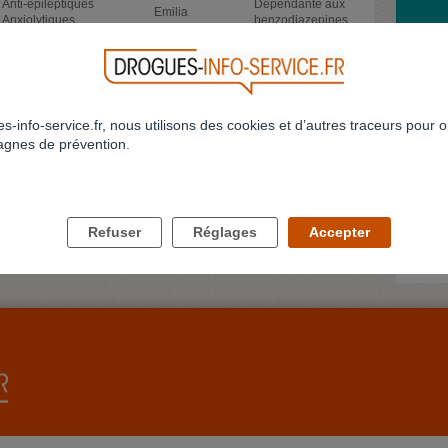
Anti-épileptiques
Dépendante aux
Emilia
Anxiolytiques
benzodiazepines
MONTÉ
Cannabinoïdes de
Anxiété après
DESCE
synthèse (spice, blend,
emjuliette
bad trip HHC
RÉALI
JWH-.., AM-…, ...)
Monter a
enfers, 
s-info-service.fr, nous utilisons des cookies et d’autres traceurs pour o
Profil 
825
826
827
828
829
830
831
832
833
834
...
gnes de prévention.
>
>>
973
JE NE
Bonjour
conjoint
delune
Refuser
Réglages
Accepter