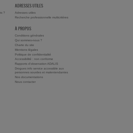
ADRESSES UTILES
ts ?
Adresses utiles
Recherche professionnelle multicritères
À PROPOS
Conditions générales
Qui sommes-nous ?
Charte du site
Mentions légales
Politique de confidentialité
Accessibilité : non conforme
Rapports d'observation ADALIS
Drogues info service accessible aux
personnes sourdes et malentendantes
Nos documentations
Nous contacter