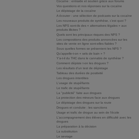
Cocaïne : entraide et soutien grâce aux forums
Vos questions et nos réponses sur la cocaïne
Le dépistage de la cocaïne
A écouter : une sélection de podcasts sur la cocaïne
Les nouveaux produits de synthèse, c’est quoi ?
Les NPS sont-ils des « alternatives légales » aux
produits illicites ?
Quels sont les principaux risques des NPS ?
Les compositions des produits annoncées sur les
sites de vente en ligne sont-elles fiables ?
Sous quelles formes se présentent les NPS ?
Qu’appelle-t-on « sels de bain » ?
Y’a-t-il du THC dans le cannabis de synthèse ?
Comment dépiste t-on les drogues ?
Les résultats d'un test de dépistage
Tableau des durées de positivité
Les drogues interdites
L'usage de stupéfiants
Le trafic de stupéfiants
La "publicité" faite aux drogues
La protection des mineurs face aux drogues
Le dépistage des drogues sur la route
Drogues et conduite : les sanctions
Usage et trafic de drogue au sein de l'école
L'accompagnement des élèves en difficulté avec les
drogues
La préparation à la décision
La substitution
Le sevrage