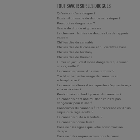
TOUT SAVOIR SUR LES DROGUES
Qu'est-ce qu'une drogue ?
Existe t-il un usage de drogue sans risque ?
Pourquoi se drogue t-on ?
Usage de drogue et grossesse
Le chemsex : la prise de drogues lors de rapports
sexuels
Chiffres clés du cannabis
Chiffres clés de la cocaïne et du crack/free base
Chiffres clés de l'ecstasy
Chiffres clés de l'héroïne
Fumer un joint, c’est moins dangereux que fumer
une cigarette ?
Le cannabis permet-il de mieux dormir ?
Y a t-il un lien entre usage de cannabis et
schizophrénie ?
Le cannabis altère-t-il les capacités d'apprentissage
et la motivation ?
Peut-on faire un bad trip avec du cannabis ?
Le cannabis c'est naturel, donc ce n'est pas
dangereux pour la santé
Consommer du cannabis à l’adolescence est-il plus
risqué qu’à l’âge adulte ?
Le cannabis nuit-il à la fertilité ?
Le cannabis donne faim !
Cocaïne : les signes que votre consommation
dérape
Cocaïne : des risques accrus pour le coeur