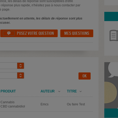
uence, les délais de réponse sont susceptibles d'être
 réponse plus rapide, n'hésitez pas à nous contacter par
e page.
ctuellement en attente, les délais de réponse sont plus
xcuser.
POSEZ VOTRE QUESTION
MES QUESTIONS

PRODUIT
AUTEUR
TITRE
Cannabis
Emcs
Ou faire Test
CBD cannabidiol