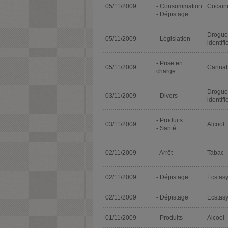
05/11/2009
- Consommation
Cocaïn
- Dépistage
Drogue
05/11/2009
- Législation
identifi
- Prise en
05/11/2009
Cannab
charge
Drogue
03/11/2009
- Divers
identifi
- Produits
03/11/2009
Alcool
- Santé
02/11/2009
- Arrêt
Tabac
02/11/2009
- Dépistage
Ecstas
02/11/2009
- Dépistage
Ecstas
01/11/2009
- Produits
Alcool