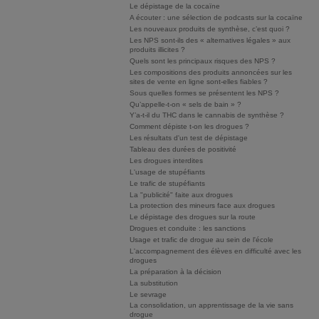
Le dépistage de la cocaïne
A écouter : une sélection de podcasts sur la cocaïne
Les nouveaux produits de synthèse, c’est quoi ?
Les NPS sont-ils des « alternatives légales » aux
produits illicites ?
Quels sont les principaux risques des NPS ?
Les compositions des produits annoncées sur les
sites de vente en ligne sont-elles fiables ?
Sous quelles formes se présentent les NPS ?
Qu’appelle-t-on « sels de bain » ?
Y’a-t-il du THC dans le cannabis de synthèse ?
Comment dépiste t-on les drogues ?
Les résultats d'un test de dépistage
Tableau des durées de positivité
Les drogues interdites
L'usage de stupéfiants
Le trafic de stupéfiants
La "publicité" faite aux drogues
La protection des mineurs face aux drogues
Le dépistage des drogues sur la route
Drogues et conduite : les sanctions
Usage et trafic de drogue au sein de l'école
L'accompagnement des élèves en difficulté avec les
drogues
La préparation à la décision
La substitution
Le sevrage
La consolidation, un apprentissage de la vie sans
drogue