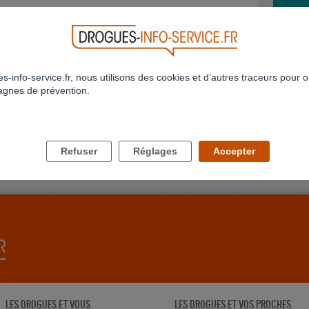
63
964
965
966
967
968
969
970
971
972
973
>
>>
MON S
AU QU
Bonjour
cannabis
s-info-service.fr, nous utilisons des cookies et d’autres traceurs pour o
Profil 
gnes de prévention.
JE NE
Bonjour
conjoint
delune
Refuser
Réglages
Accepter
LES DROGUES ET VOUS
LES DROGUES ET VOS PROCHES