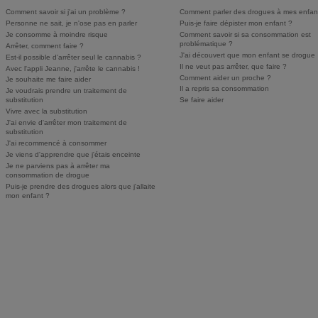
Comment savoir si j'ai un problème ?
Comment parler des drogues à mes enfan
Personne ne sait, je n'ose pas en parler
Puis-je faire dépister mon enfant ?
Je consomme à moindre risque
Comment savoir si sa consommation est
problématique ?
Arrêter, comment faire ?
J'ai découvert que mon enfant se drogue
Est-il possible d'arrêter seul le cannabis ?
Il ne veut pas arrêter, que faire ?
Avec l'appli Jeanne, j'arrête le cannabis !
Comment aider un proche ?
Je souhaite me faire aider
Il a repris sa consommation
Je voudrais prendre un traitement de
substitution
Se faire aider
Vivre avec la substitution
J'ai envie d'arrêter mon traitement de
substitution
J'ai recommencé à consommer
Je viens d'apprendre que j'étais enceinte
Je ne parviens pas à arrêter ma
consommation de drogue
Puis-je prendre des drogues alors que j'allaite
mon enfant ?