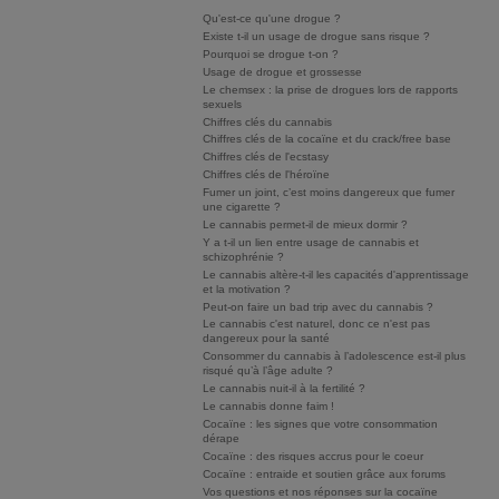
Qu'est-ce qu'une drogue ?
Existe t-il un usage de drogue sans risque ?
Pourquoi se drogue t-on ?
Usage de drogue et grossesse
Le chemsex : la prise de drogues lors de rapports
sexuels
Chiffres clés du cannabis
Chiffres clés de la cocaïne et du crack/free base
Chiffres clés de l'ecstasy
Chiffres clés de l'héroïne
Fumer un joint, c’est moins dangereux que fumer
une cigarette ?
Le cannabis permet-il de mieux dormir ?
Y a t-il un lien entre usage de cannabis et
schizophrénie ?
Le cannabis altère-t-il les capacités d'apprentissage
et la motivation ?
Peut-on faire un bad trip avec du cannabis ?
Le cannabis c'est naturel, donc ce n'est pas
dangereux pour la santé
Consommer du cannabis à l’adolescence est-il plus
risqué qu’à l’âge adulte ?
Le cannabis nuit-il à la fertilité ?
Le cannabis donne faim !
Cocaïne : les signes que votre consommation
dérape
Cocaïne : des risques accrus pour le coeur
Cocaïne : entraide et soutien grâce aux forums
Vos questions et nos réponses sur la cocaïne