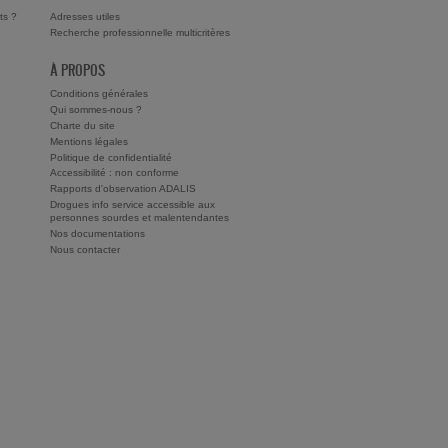
ts ?
Adresses utiles
Recherche professionnelle multicritères
À PROPOS
Conditions générales
Qui sommes-nous ?
Charte du site
Mentions légales
Politique de confidentialité
Accessibilité : non conforme
Rapports d'observation ADALIS
Drogues info service accessible aux
personnes sourdes et malentendantes
Nos documentations
Nous contacter