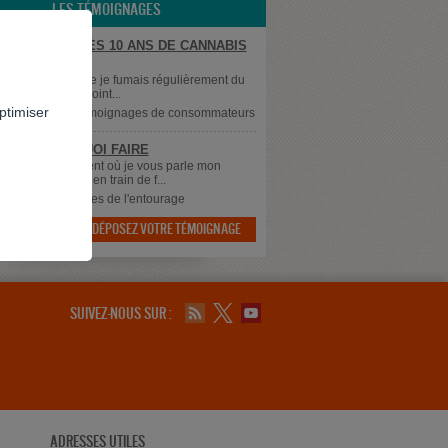
LES TÉMOIGNAGES
EVRAGE APRÈS 10 ANS DE CANNABIS
OTIDIEN
, Voilà 10 ans que je fumais régulièrement du
 (environ 4 à 5 joint...
ptimiser
supprimé
dans
Témoignages de consommateurs
 SAIS PLUS QUOI FAIRE
 à tous, Au moment où je vous parle mon
 qui à 43 ans est en train de f...
dans
Témoignages de l'entourage
DÉPOSEZ VOTRE TÉMOIGNAGE

SUIVEZ-NOUS SUR :
ADRESSES UTILES