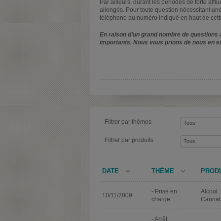
Par ailleurs, durant les périodes de forte affl
allongés. Pour toute question nécessitant une
téléphone au numéro indiqué en haut de cett
En raison d'un grand nombre de questions a
importants. Nous vous prions de nous en e
Filtrer par thèmes
Filtrer par produits
DATE
THÈME
PROD
- Prise en
Alcool
10/11/2009
charge
Cannab
- Arrêt