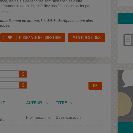
uence, les délais de réponse sont susceptibles d'être
 réponse plus rapide, n'hésitez pas à nous contacter par
e page.
ctuellement en attente, les délais de réponse sont plus
xcuser.
POSEZ VOTRE QUESTION
MES QUESTIONS

UIT
AUTEUR
TITRE
Profil supprimé
Désintoxication
is