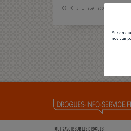
<<
<
1
...
959
960
961
962
9
Sur drogue
nos campa
TOUT SAVOIR SUR LES DROGUES