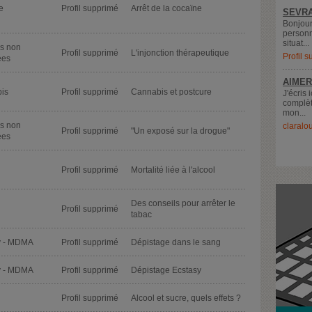
e
Profil supprimé
Arrêt de la cocaïne
SEVRA
Bonjour
personn
situat...
s non
Profil supprimé
L'injonction thérapeutique
Profil 
ées
AIMER
is
Profil supprimé
Cannabis et postcure
J'écris 
complèt
mon...
s non
claralo
Profil supprimé
"Un exposé sur la drogue"
ées
Profil supprimé
Mortalité liée à l'alcool
Des conseils pour arrêter le
Profil supprimé
tabac
y - MDMA
Profil supprimé
Dépistage dans le sang
y - MDMA
Profil supprimé
Dépistage Ecstasy
Profil supprimé
Alcool et sucre, quels effets ?