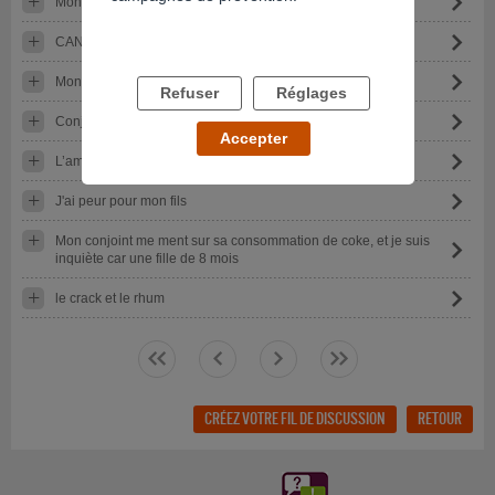
Mon compagnon est addict à la cocaïne
CANNABIS : MA femme pète les plombs tout le temps.
Mon conjoint se drogue
Refuser
Réglages
Conjoint cache et nie sa consomation de cocaine
Accepter
L’amour ou la c
J'ai peur pour mon fils
Mon conjoint me ment sur sa consommation de coke, et je suis
inquiète car une fille de 8 mois
le crack et le rhum
<<
<
>
>>
CRÉEZ VOTRE FIL DE DISCUSSION
RETOUR