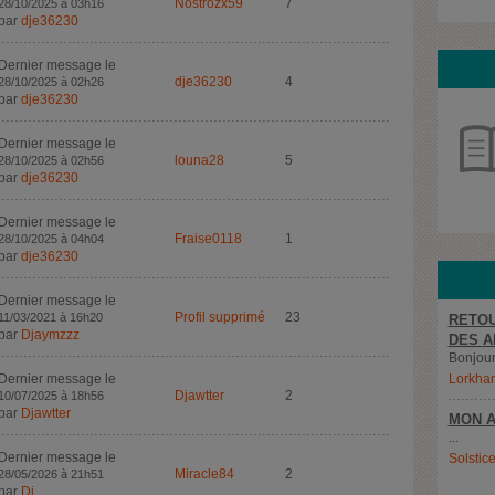
Nostrozx59
7
28/10/2025 à 03h16
par
dje36230
Dernier message le
dje36230
4
28/10/2025 à 02h26
par
dje36230
Dernier message le
louna28
5
28/10/2025 à 02h56
par
dje36230
Dernier message le
Fraise0118
1
28/10/2025 à 04h04
par
dje36230
Dernier message le
Profil supprimé
23
11/03/2021 à 16h20
RETOU
par
Djaymzzz
DES A
Bonjour,
Dernier message le
Lorkha
Djawtter
2
10/07/2025 à 18h56
par
Djawtter
MON A
...
Dernier message le
Solstic
Miracle84
2
28/05/2026 à 21h51
par
Dj