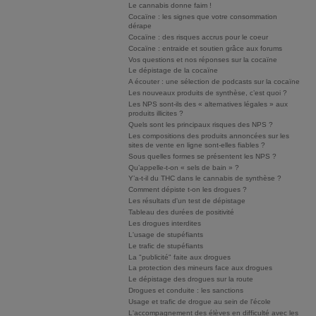
Le cannabis donne faim !
Cocaïne : les signes que votre consommation
dérape
Cocaïne : des risques accrus pour le coeur
Cocaïne : entraide et soutien grâce aux forums
Vos questions et nos réponses sur la cocaïne
Le dépistage de la cocaïne
A écouter : une sélection de podcasts sur la cocaïne
Les nouveaux produits de synthèse, c’est quoi ?
Les NPS sont-ils des « alternatives légales » aux
produits illicites ?
Quels sont les principaux risques des NPS ?
Les compositions des produits annoncées sur les
sites de vente en ligne sont-elles fiables ?
Sous quelles formes se présentent les NPS ?
Qu’appelle-t-on « sels de bain » ?
Y’a-t-il du THC dans le cannabis de synthèse ?
Comment dépiste t-on les drogues ?
Les résultats d'un test de dépistage
Tableau des durées de positivité
Les drogues interdites
L'usage de stupéfiants
Le trafic de stupéfiants
La "publicité" faite aux drogues
La protection des mineurs face aux drogues
Le dépistage des drogues sur la route
Drogues et conduite : les sanctions
Usage et trafic de drogue au sein de l'école
L'accompagnement des élèves en difficulté avec les