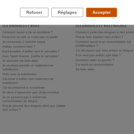
Refuser
Réglages
Accepter
LES DROGUES ET VOUS
LES DROGUES ET VOS PROCHES
Comment savoir si j'ai un problème ?
Comment parler des drogues à mes enfan
Personne ne sait, je n'ose pas en parler
Puis-je faire dépister mon enfant ?
Je consomme à moindre risque
Comment savoir si sa consommation est
problématique ?
Arrêter, comment faire ?
J'ai découvert que mon enfant se drogue
Est-il possible d'arrêter seul le cannabis ?
Il ne veut pas arrêter, que faire ?
Avec l'appli Jeanne, j'arrête le cannabis !
Comment aider un proche ?
Je souhaite me faire aider
Il a repris sa consommation
Je voudrais prendre un traitement de
substitution
Se faire aider
Vivre avec la substitution
J'ai envie d'arrêter mon traitement de
substitution
J'ai recommencé à consommer
Je viens d'apprendre que j'étais enceinte
Je ne parviens pas à arrêter ma
consommation de drogue
Puis-je prendre des drogues alors que j'allaite
mon enfant ?