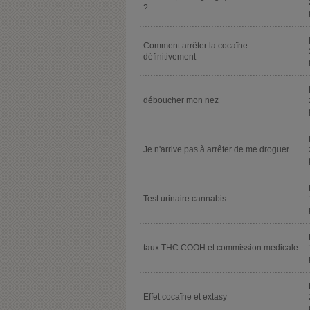
?
Comment arrêter la cocaïne
définitivement
déboucher mon nez
Je n'arrive pas à arrêter de me droguer..
Test urinaire cannabis
taux THC COOH et commission medicale
Effet cocaïne et extasy