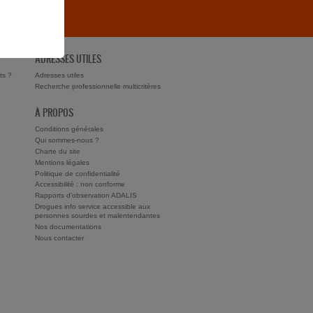
ADRESSES UTILES
ts ?
Adresses utiles
Recherche professionnelle multicritères
À PROPOS
Conditions générales
Qui sommes-nous ?
Charte du site
Mentions légales
Politique de confidentialité
Accessibilité : non conforme
Rapports d'observation ADALIS
Drogues info service accessible aux
personnes sourdes et malentendantes
Nos documentations
Nous contacter