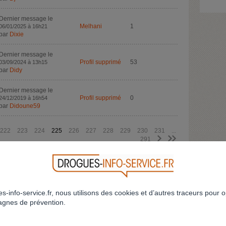
Dernier message le
Melhani
1
06/01/2025 à 16h21
par
Dixie
Dernier message le
Profil supprimé
53
03/09/2024 à 13h15
par
Didy
Dernier message le
Profil supprimé
0
24/12/2019 à 16h54
par
Didoune59
222
223
224
225
226
227
228
229
230
231
...
>
>>
291
CRÉEZ VOTRE FIL DE DISCUSSION
RETOUR
s-info-service.fr, nous utilisons des cookies et d’autres traceurs pour o
gnes de prévention.