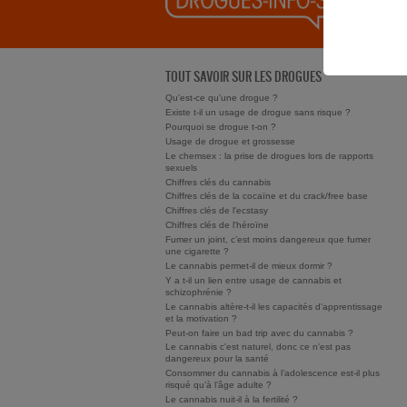
TOUT SAVOIR SUR LES DROGUES
Qu'est-ce qu'une drogue ?
Existe t-il un usage de drogue sans risque ?
Pourquoi se drogue t-on ?
Usage de drogue et grossesse
Le chemsex : la prise de drogues lors de rapports
sexuels
Chiffres clés du cannabis
Chiffres clés de la cocaïne et du crack/free base
Chiffres clés de l'ecstasy
Chiffres clés de l'héroïne
Fumer un joint, c’est moins dangereux que fumer
une cigarette ?
Le cannabis permet-il de mieux dormir ?
Y a t-il un lien entre usage de cannabis et
schizophrénie ?
Le cannabis altère-t-il les capacités d'apprentissage
et la motivation ?
Peut-on faire un bad trip avec du cannabis ?
Le cannabis c'est naturel, donc ce n'est pas
dangereux pour la santé
Consommer du cannabis à l’adolescence est-il plus
risqué qu’à l’âge adulte ?
Le cannabis nuit-il à la fertilité ?