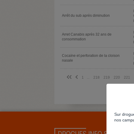
Arrêt du sub après diminution
Arret Canabis après 32 ans de
consommation
Cocaïne et perforation de la cloison
nasale
<<
<
1
...
218
219
220
221
Sur drogue
nos campa