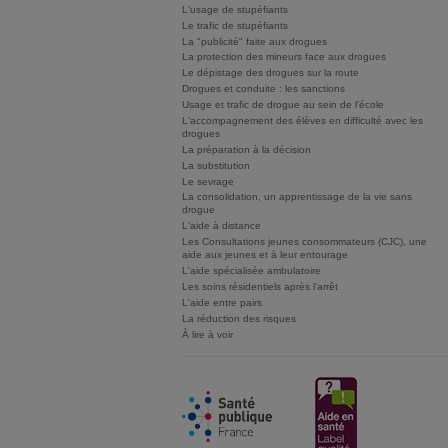
L'usage de stupéfiants
Le trafic de stupéfiants
La "publicité" faite aux drogues
La protection des mineurs face aux drogues
Le dépistage des drogues sur la route
Drogues et conduite : les sanctions
Usage et trafic de drogue au sein de l'école
L'accompagnement des élèves en difficulté avec les
drogues
La préparation à la décision
La substitution
Le sevrage
La consolidation, un apprentissage de la vie sans
drogue
L'aide à distance
Les Consultations jeunes consommateurs (CJC), une
aide aux jeunes et à leur entourage
L'aide spécialisée ambulatoire
Les soins résidentiels après l'arrêt
L'aide entre pairs
La réduction des risques
À lire à voir