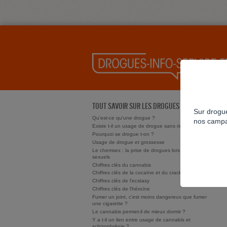
TOUT SAVOIR SUR LES DROGUES
Sur drogue
Qu'est-ce qu'une drogue ?
nos campa
Existe t-il un usage de drogue sans risque ?
Pourquoi se drogue t-on ?
Usage de drogue et grossesse
Le chemsex : la prise de drogues lors de rapports
sexuels
Chiffres clés du cannabis
Chiffres clés de la cocaïne et du crack/free base
Chiffres clés de l'ecstasy
Chiffres clés de l'héroïne
Fumer un joint, c’est moins dangereux que fumer
une cigarette ?
Le cannabis permet-il de mieux dormir ?
Y a t-il un lien entre usage de cannabis et
schizophrénie ?