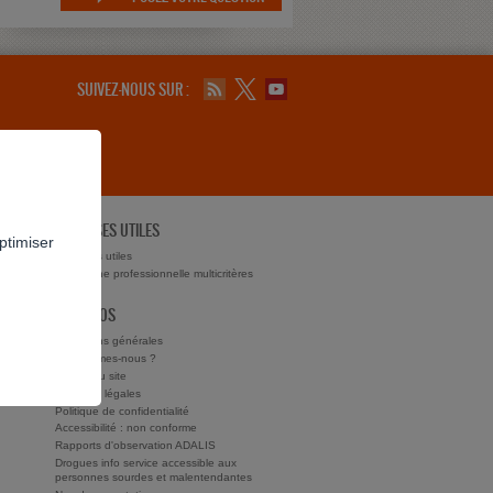
SUIVEZ-NOUS SUR :
ADRESSES UTILES
ptimiser
ts ?
Adresses utiles
Recherche professionnelle multicritères
À PROPOS
Conditions générales
Qui sommes-nous ?
Charte du site
Mentions légales
Politique de confidentialité
Accessibilité : non conforme
Rapports d'observation ADALIS
Drogues info service accessible aux
personnes sourdes et malentendantes