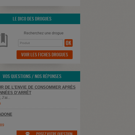
LE DICO DES DROGUES
Recherchez une drogue
VOIR LES FICHES DROGUES
VOS QUESTIONS / NOS RÉPONSES
R DE L’ENVIE DE CONSOMMER APRÈS
NNÉES D’ARRÊT
 J’ai...
n
ADONE
e89
POSEZ VOTRE QUESTION
