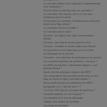
Le cannabis altère-t-il les capacités d'apprentissage
et la motivation ?
Peut-on faire un bad trip avec du cannabis ?
Le cannabis c'est naturel, donc ce n'est pas
dangereux pour la santé
Consommer du cannabis à l’adolescence est-il plus
risqué qu’à l’âge adulte ?
Le cannabis nuit-il à la fertilité ?
Le cannabis donne faim !
Cocaïne : les signes que votre consommation
dérape
Cocaïne : des risques accrus pour le coeur
Cocaïne : entraide et soutien grâce aux forums
Vos questions et nos réponses sur la cocaïne
Le dépistage de la cocaïne
A écouter : une sélection de podcasts sur la cocaïne
Les nouveaux produits de synthèse, c’est quoi ?
Les NPS sont-ils des « alternatives légales » aux
produits illicites ?
Quels sont les principaux risques des NPS ?
Les compositions des produits annoncées sur les
sites de vente en ligne sont-elles fiables ?
Sous quelles formes se présentent les NPS ?
Qu’appelle-t-on « sels de bain » ?
Y’a-t-il du THC dans le cannabis de synthèse ?
Comment dépiste t-on les drogues ?
Les résultats d'un test de dépistage
Tableau des durées de positivité
Les drogues interdites