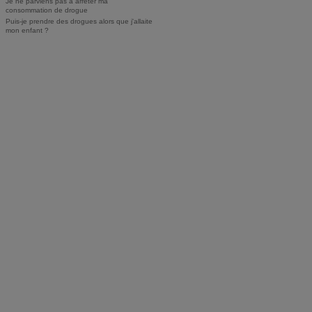
Je ne parviens pas à arrêter ma
consommation de drogue
Puis-je prendre des drogues alors que j'allaite
mon enfant ?