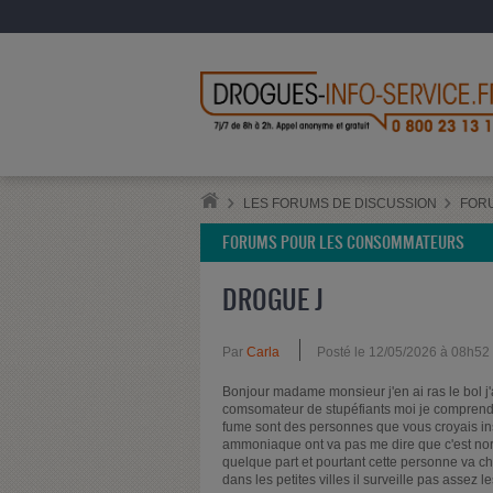
LES FORUMS DE DISCUSSION
FOR
FORUMS POUR LES CONSOMMATEURS
DROGUE J
Par
Carla
Posté le 12/05/2026 à 08h52
Bonjour madame monsieur j'en ai ras le bol j'
comsomateur de stupéfiants moi je comprends 
fume sont des personnes que vous croyais ins
ammoniaque ont va pas me dire que c'est normal
quelque part et pourtant cette personne va che
dans les petites villes il surveille pas asse