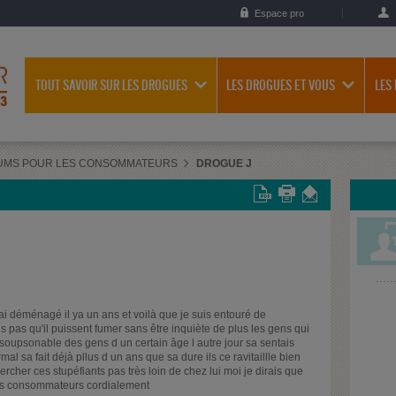
Espace pro
TOUT SAVOIR SUR LES DROGUES
LES DROGUES ET VOUS
LES
UMS POUR LES CONSOMMATEURS
DROGUE J
ai déménagé il ya un ans et voilà que je suis entouré de
pas qu'il puissent fumer sans être inquiète de plus les gens qui
oupsonable des gens d un certain âge l autre jour sa sentais
 sa fait déjà pllus d un ans que sa dure ils ce ravitaillle bien
rcher ces stupéfiants pas très loin de chez lui moi je dirais que
z les consommateurs cordialement