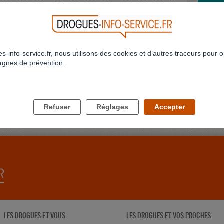
>
>>
973
LE PI
J'étais
touchais
Profil 
s-info-service.fr, nous utilisons des cookies et d’autres traceurs pour o
gnes de prévention.
JE NE
Bonjour
conjoint
delune
Refuser
Réglages
Accepter
LES DROGUES ET VOUS
LES DROGUES ET VOS PROCHES