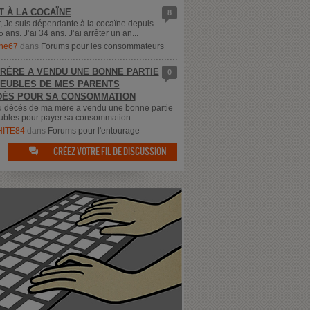
T À LA COCAÏNE
8
, Je suis dépendante à la cocaïne depuis
5 ans. J’ai 34 ans. J’ai arrêter un an...
ne67
dans
Forums pour les consommateurs
RÈRE A VENDU UNE BONNE PARTIE
0
EUBLES DE MES PARENTS
ÉS POUR SA CONSOMMATION
u décès de ma mère a vendu une bonne partie
bles pour payer sa consommation.
ITE84
dans
Forums pour l'entourage
CRÉEZ VOTRE FIL DE DISCUSSION
