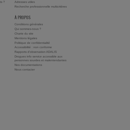
ts ?
Adresses utiles
Recherche professionnelle multicritères
À PROPOS
Conditions générales
Qui sommes-nous ?
Charte du site
Mentions légales
Politique de confidentialité
Accessibilité : non conforme
Rapports d'observation ADALIS
Drogues info service accessible aux
personnes sourdes et malentendantes
Nos documentations
Nous contacter