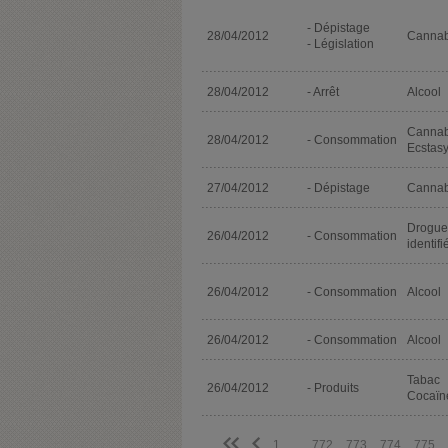
- Dépistage
28/04/2012
Cannab
- Législation
28/04/2012
- Arrêt
Alcool
Cannab
28/04/2012
- Consommation
Ecstas
27/04/2012
- Dépistage
Cannab
Drogue
26/04/2012
- Consommation
identifi
26/04/2012
- Consommation
Alcool
26/04/2012
- Consommation
Alcool
Tabac
26/04/2012
- Produits
Cocaïn
<<
<
1
...
772
773
774
775