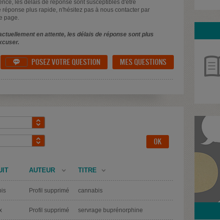
uence, les délais de réponse sont susceptibles d'être
 réponse plus rapide, n'hésitez pas à nous contacter par
e page.
ctuellement en attente, les délais de réponse sont plus
xcuser.
POSEZ VOTRE QUESTION
MES QUESTIONS

UIT
AUTEUR
TITRE
is
Profil supprimé
cannabis
x
Profil supprimé
servrage buprénorphine