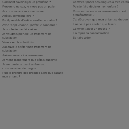
Comment savoir si j'ai un problème ?
Comment parler des drogues à mes enfan
Personne ne sait, je n'ose pas en parler
Puis-je faire dépister mon enfant ?
Je consomme à moindre risque
Comment savoir si sa consommation est
problématique ?
Arrêter, comment faire ?
J'ai découvert que mon enfant se drogue
Est-il possible d'arrêter seul le cannabis ?
Il ne veut pas arrêter, que faire ?
Avec l'appli Jeanne, j'arrête le cannabis !
Comment aider un proche ?
Je souhaite me faire aider
Il a repris sa consommation
Je voudrais prendre un traitement de
substitution
Se faire aider
Vivre avec la substitution
J'ai envie d'arrêter mon traitement de
substitution
J'ai recommencé à consommer
Je viens d'apprendre que j'étais enceinte
Je ne parviens pas à arrêter ma
consommation de drogue
Puis-je prendre des drogues alors que j'allaite
mon enfant ?