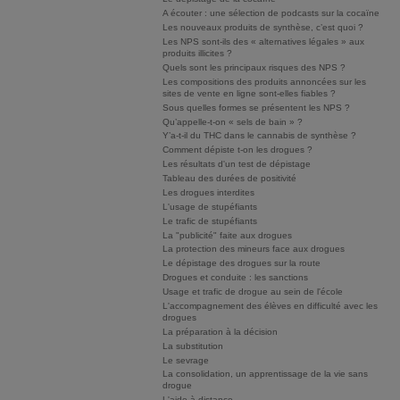
A écouter : une sélection de podcasts sur la cocaïne
Les nouveaux produits de synthèse, c’est quoi ?
Les NPS sont-ils des « alternatives légales » aux
produits illicites ?
Quels sont les principaux risques des NPS ?
Les compositions des produits annoncées sur les
sites de vente en ligne sont-elles fiables ?
Sous quelles formes se présentent les NPS ?
Qu’appelle-t-on « sels de bain » ?
Y’a-t-il du THC dans le cannabis de synthèse ?
Comment dépiste t-on les drogues ?
Les résultats d'un test de dépistage
Tableau des durées de positivité
Les drogues interdites
L'usage de stupéfiants
Le trafic de stupéfiants
La "publicité" faite aux drogues
La protection des mineurs face aux drogues
Le dépistage des drogues sur la route
Drogues et conduite : les sanctions
Usage et trafic de drogue au sein de l'école
L'accompagnement des élèves en difficulté avec les
drogues
La préparation à la décision
La substitution
Le sevrage
La consolidation, un apprentissage de la vie sans
drogue
L'aide à distance