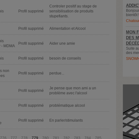
ADDIC
Controler positif au stage de
Bonjour
is
Profil supprimé
sensibilisation de produits
bientôt 
stupefiants.
Chatou
Profil supprimé
Alimentation et Alcool
MON F
DES M
is
DÉCÉD
Profil supprimé
Aider une amie
y - MDMA
Suite a
des meu
is
Profil supprimé
besoin de conseils
SNOWH
s non
Profil supprimé
perdue...
ées
Je pense que mon ami a un
Profil supprimé
problème avec l'alcool
Profil supprimé
problématique alcool
Profil supprimé
En parler/stimulants
e
776
777
778
779
780
781
782
783
784
785
...