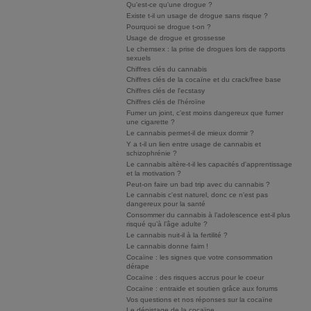
Qu'est-ce qu'une drogue ?
Existe t-il un usage de drogue sans risque ?
Pourquoi se drogue t-on ?
Usage de drogue et grossesse
Le chemsex : la prise de drogues lors de rapports
sexuels
Chiffres clés du cannabis
Chiffres clés de la cocaïne et du crack/free base
Chiffres clés de l'ecstasy
Chiffres clés de l'héroïne
Fumer un joint, c’est moins dangereux que fumer
une cigarette ?
Le cannabis permet-il de mieux dormir ?
Y a t-il un lien entre usage de cannabis et
schizophrénie ?
Le cannabis altère-t-il les capacités d'apprentissage
et la motivation ?
Peut-on faire un bad trip avec du cannabis ?
Le cannabis c'est naturel, donc ce n'est pas
dangereux pour la santé
Consommer du cannabis à l’adolescence est-il plus
risqué qu’à l’âge adulte ?
Le cannabis nuit-il à la fertilité ?
Le cannabis donne faim !
Cocaïne : les signes que votre consommation
dérape
Cocaïne : des risques accrus pour le coeur
Cocaïne : entraide et soutien grâce aux forums
Vos questions et nos réponses sur la cocaïne
Le dépistage de la cocaïne