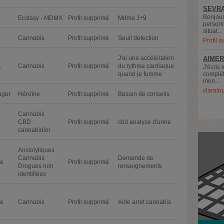
SEVRA
Bonjour
Ecstasy - MDMA
Profil supprimé
Mdma J+9
personn
situat...
Cannabis
Profil supprimé
Seuil detection
Profil 
J'ai une accélération
AIMER
Cannabis
Profil supprimé
du rythme cardiaque
J'écris 
r
quand je fumme
complèt
mon...
claralo
sager
Héroïne
Profil supprimé
Besoin de conseils
Cannabis
CBD
Profil supprimé
cbd analyse d'urine
cannabidiol
Anxiolytiques
Cannabis
Demande de
de
Profil supprimé
Drogues non
renseignements
identifiées
de
Cannabis
Profil supprimé
Aide arret cannabis