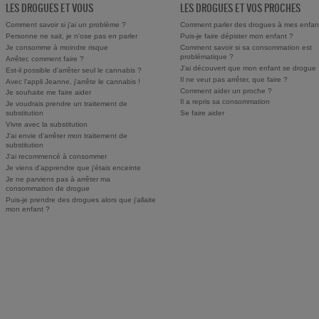
LES DROGUES ET VOUS
LES DROGUES ET VOS PROCHES
Comment savoir si j'ai un problème ?
Comment parler des drogues à mes enfan
Personne ne sait, je n'ose pas en parler
Puis-je faire dépister mon enfant ?
Je consomme à moindre risque
Comment savoir si sa consommation est
problématique ?
Arrêter, comment faire ?
J'ai découvert que mon enfant se drogue
Est-il possible d'arrêter seul le cannabis ?
Il ne veut pas arrêter, que faire ?
Avec l'appli Jeanne, j'arrête le cannabis !
Comment aider un proche ?
Je souhaite me faire aider
Il a repris sa consommation
Je voudrais prendre un traitement de
substitution
Se faire aider
Vivre avec la substitution
J'ai envie d'arrêter mon traitement de
substitution
J'ai recommencé à consommer
Je viens d'apprendre que j'étais enceinte
Je ne parviens pas à arrêter ma
consommation de drogue
Puis-je prendre des drogues alors que j'allaite
mon enfant ?