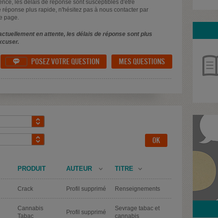
uence, les délais de réponse sont susceptibles d'être
 réponse plus rapide, n'hésitez pas à nous contacter par
e page.
ctuellement en attente, les délais de réponse sont plus
xcuser.
POSEZ VOTRE QUESTION
MES QUESTIONS

PRODUIT
AUTEUR
TITRE
Crack
Profil supprimé
Renseignements
Cannabis
Sevrage tabac et
Profil supprimé
Tabac
cannabis