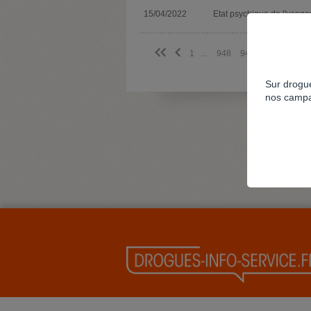
15/04/2022
Etat psychique de l'usage
<<
<
1
...
948
949
950
951
Sur drogue
nos campa