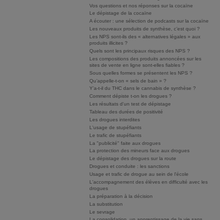
Vos questions et nos réponses sur la cocaïne
Le dépistage de la cocaïne
A écouter : une sélection de podcasts sur la cocaïne
Les nouveaux produits de synthèse, c’est quoi ?
Les NPS sont-ils des « alternatives légales » aux
produits illicites ?
Quels sont les principaux risques des NPS ?
Les compositions des produits annoncées sur les
sites de vente en ligne sont-elles fiables ?
Sous quelles formes se présentent les NPS ?
Qu’appelle-t-on « sels de bain » ?
Y’a-t-il du THC dans le cannabis de synthèse ?
Comment dépiste t-on les drogues ?
Les résultats d'un test de dépistage
Tableau des durées de positivité
Les drogues interdites
L'usage de stupéfiants
Le trafic de stupéfiants
La "publicité" faite aux drogues
La protection des mineurs face aux drogues
Le dépistage des drogues sur la route
Drogues et conduite : les sanctions
Usage et trafic de drogue au sein de l'école
L'accompagnement des élèves en difficulté avec les
drogues
La préparation à la décision
La substitution
Le sevrage
La consolidation, un apprentissage de la vie sans