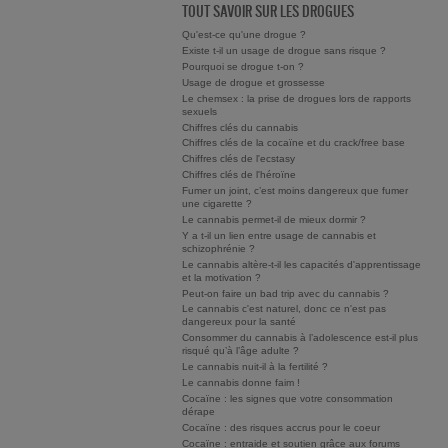
TOUT SAVOIR SUR LES DROGUES
Qu'est-ce qu'une drogue ?
Existe t-il un usage de drogue sans risque ?
Pourquoi se drogue t-on ?
Usage de drogue et grossesse
Le chemsex : la prise de drogues lors de rapports
sexuels
Chiffres clés du cannabis
Chiffres clés de la cocaïne et du crack/free base
Chiffres clés de l'ecstasy
Chiffres clés de l'héroïne
Fumer un joint, c’est moins dangereux que fumer
une cigarette ?
Le cannabis permet-il de mieux dormir ?
Y a t-il un lien entre usage de cannabis et
schizophrénie ?
Le cannabis altère-t-il les capacités d'apprentissage
et la motivation ?
Peut-on faire un bad trip avec du cannabis ?
Le cannabis c'est naturel, donc ce n'est pas
dangereux pour la santé
Consommer du cannabis à l’adolescence est-il plus
risqué qu’à l’âge adulte ?
Le cannabis nuit-il à la fertilité ?
Le cannabis donne faim !
Cocaïne : les signes que votre consommation
dérape
Cocaïne : des risques accrus pour le coeur
Cocaïne : entraide et soutien grâce aux forums