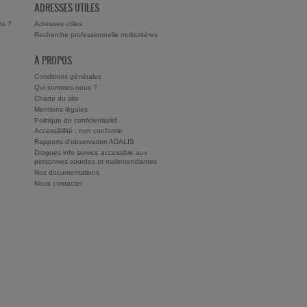
ADRESSES UTILES
ts ?
Adresses utiles
Recherche professionnelle multicritères
À PROPOS
Conditions générales
Qui sommes-nous ?
Charte du site
Mentions légales
Politique de confidentialité
Accessibilité : non conforme
Rapports d'observation ADALIS
Drogues info service accessible aux
personnes sourdes et malentendantes
Nos documentations
Nous contacter