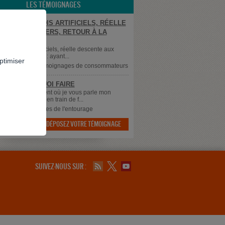
LES TÉMOIGNAGES
E AUX PARADIS ARTIFICIELS, RÉELLE
NTE AUX ENFERS, RETOUR À LA
TÉ.
ux paradis artificiels, réelle descente aux
retour à la réalité : ayant...
ptimiser
supprimé
dans
Témoignages de consommateurs
 SAIS PLUS QUOI FAIRE
 à tous, Au moment où je vous parle mon
 qui à 43 ans est en train de f...
dans
Témoignages de l'entourage
DÉPOSEZ VOTRE TÉMOIGNAGE

SUIVEZ-NOUS SUR :