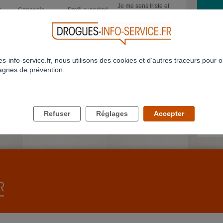
Je me sens triste et
r
Cannabis
Profil supprimé
seul
MONTÉ
DESCE
952
953
954
955
956
957
958
959
960
961
...
RÉALI
>
>>
973
Monter a
enfers, 
s-info-service.fr, nous utilisons des cookies et d’autres traceurs pour o
Profil 
gnes de prévention.
JE NE
Bonjour
conjoint
delune
Refuser
Réglages
Accepter