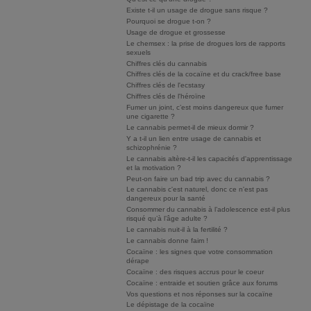
Existe t-il un usage de drogue sans risque ?
Pourquoi se drogue t-on ?
Usage de drogue et grossesse
Le chemsex : la prise de drogues lors de rapports
sexuels
Chiffres clés du cannabis
Chiffres clés de la cocaïne et du crack/free base
Chiffres clés de l'ecstasy
Chiffres clés de l'héroïne
Fumer un joint, c’est moins dangereux que fumer
une cigarette ?
Le cannabis permet-il de mieux dormir ?
Y a t-il un lien entre usage de cannabis et
schizophrénie ?
Le cannabis altère-t-il les capacités d'apprentissage
et la motivation ?
Peut-on faire un bad trip avec du cannabis ?
Le cannabis c'est naturel, donc ce n'est pas
dangereux pour la santé
Consommer du cannabis à l’adolescence est-il plus
risqué qu’à l’âge adulte ?
Le cannabis nuit-il à la fertilité ?
Le cannabis donne faim !
Cocaïne : les signes que votre consommation
dérape
Cocaïne : des risques accrus pour le coeur
Cocaïne : entraide et soutien grâce aux forums
Vos questions et nos réponses sur la cocaïne
Le dépistage de la cocaïne