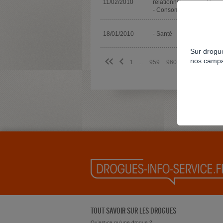
11/02/2010
relationnels
Héroï
- Consommation
Cann
18/01/2010
- Santé
Tabac
Sur drogue
nos campa
<<
<
1
...
959
960
961
962
9
TOUT SAVOIR SUR LES DROGUES
Qu'est-ce qu'une drogue ?