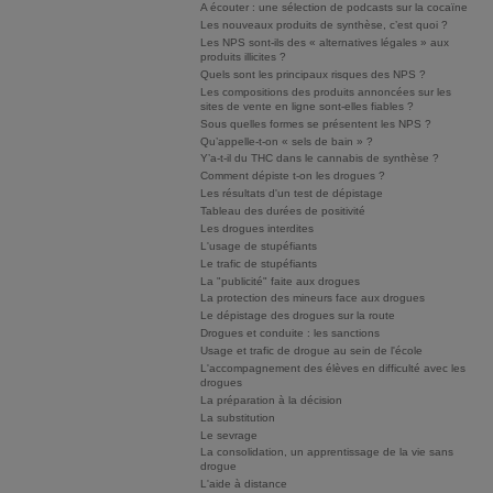
A écouter : une sélection de podcasts sur la cocaïne
Les nouveaux produits de synthèse, c’est quoi ?
Les NPS sont-ils des « alternatives légales » aux
produits illicites ?
Quels sont les principaux risques des NPS ?
Les compositions des produits annoncées sur les
sites de vente en ligne sont-elles fiables ?
Sous quelles formes se présentent les NPS ?
Qu’appelle-t-on « sels de bain » ?
Y’a-t-il du THC dans le cannabis de synthèse ?
Comment dépiste t-on les drogues ?
Les résultats d'un test de dépistage
Tableau des durées de positivité
Les drogues interdites
L'usage de stupéfiants
Le trafic de stupéfiants
La "publicité" faite aux drogues
La protection des mineurs face aux drogues
Le dépistage des drogues sur la route
Drogues et conduite : les sanctions
Usage et trafic de drogue au sein de l'école
L'accompagnement des élèves en difficulté avec les
drogues
La préparation à la décision
La substitution
Le sevrage
La consolidation, un apprentissage de la vie sans
drogue
L'aide à distance