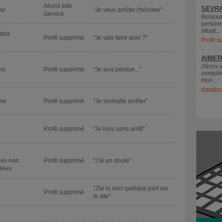
Alcool Info
SEVRA
ne
"Je veux arrêter l'héroïne"
Service
Bonjour
personn
situat...
abis
Profil supprimé
"Je vais faire quoi ?"
Profil 
AIMER
J'écris 
ne
Profil supprimé
"Je suis perdue..."
complèt
mon...
claralo
ne
Profil supprimé
"Je souhaite arrêter"
l
Profil supprimé
"Je bois sans arrêt"
es non
Profil supprimé
"J'ai un doute"
fiées
"J'ai lu ceci quelque part sur
l
Profil supprimé
le site"