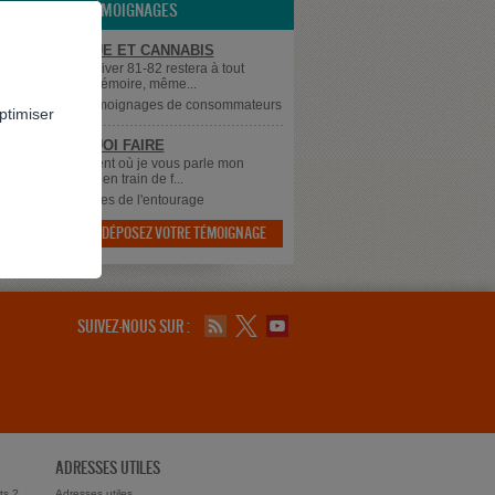
LES TÉMOIGNAGES
UE DE PANIQUE ET CANNABIS
sque 60 ans et l'hiver 81-82 restera à tout
gravé dans ma mémoire, même...
supprimé
dans
Témoignages de consommateurs
ptimiser
 SAIS PLUS QUOI FAIRE
 à tous, Au moment où je vous parle mon
 qui à 43 ans est en train de f...
dans
Témoignages de l'entourage
DÉPOSEZ VOTRE TÉMOIGNAGE

SUIVEZ-NOUS SUR :
ADRESSES UTILES
ts ?
Adresses utiles