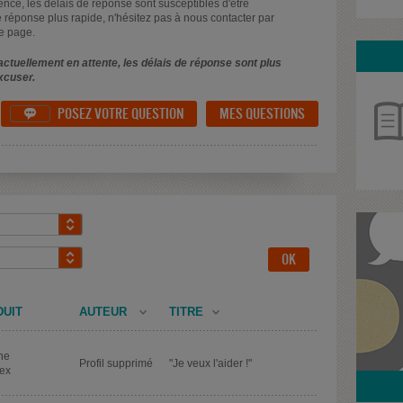
uence, les délais de réponse sont susceptibles d'être
 réponse plus rapide, n'hésitez pas à nous contacter par
e page.
ctuellement en attente, les délais de réponse sont plus
xcuser.
POSEZ VOTRE QUESTION
MES QUESTIONS

DUIT
AUTEUR
TITRE
ne
Profil supprimé
"Je veux l'aider !"
ex