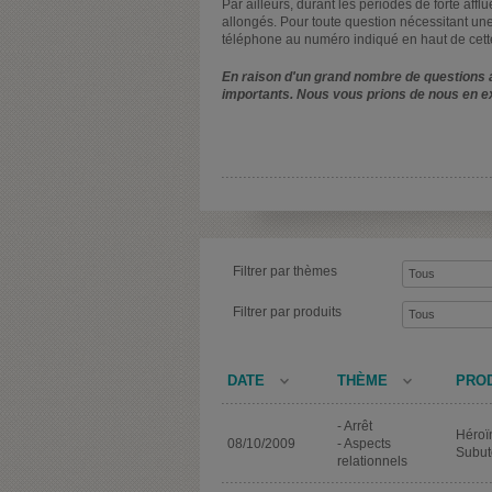
Par ailleurs, durant les périodes de forte affl
allongés. Pour toute question nécessitant une
téléphone au numéro indiqué en haut de cett
En raison d'un grand nombre de questions a
importants. Nous vous prions de nous en e
Filtrer par thèmes
Filtrer par produits
DATE
THÈME
PRO
- Arrêt
Héroï
08/10/2009
- Aspects
Subut
relationnels