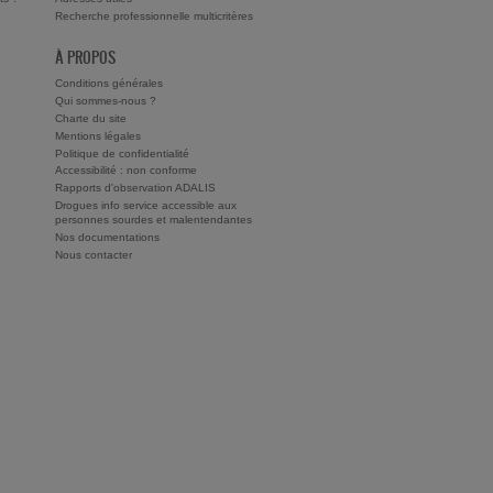
Recherche professionnelle multicritères
À PROPOS
Conditions générales
Qui sommes-nous ?
Charte du site
Mentions légales
Politique de confidentialité
Accessibilité : non conforme
Rapports d'observation ADALIS
Drogues info service accessible aux
personnes sourdes et malentendantes
Nos documentations
Nous contacter