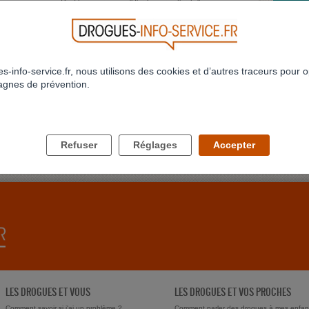
ne
Profil supprimé
"J'ai besoin d'aide"
ATTAQ
abis
J'ai pre
Profil supprimé
"J'ai arrêté le shit depuis 1an"
jamais 
Profil 
s-info-service.fr, nous utilisons des cookies et d’autres traceurs pour o
gnes de prévention.
63
964
965
966
967
968
969
970
971
972
973
JE NE
>
>>
Bonjour
conjoint
delune
Refuser
Réglages
Accepter
LES DROGUES ET VOUS
LES DROGUES ET VOS PROCHES
Comment savoir si j'ai un problème ?
Comment parler des drogues à mes enfan