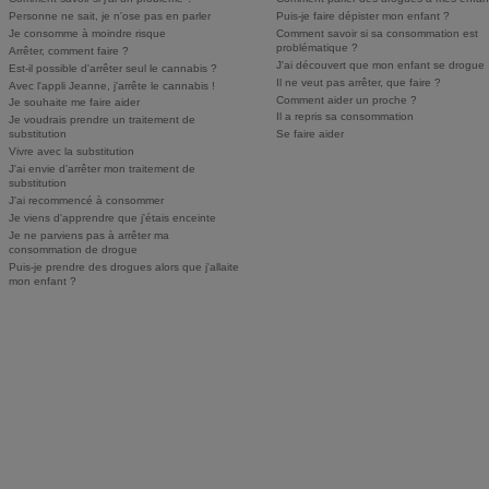
Personne ne sait, je n'ose pas en parler
Puis-je faire dépister mon enfant ?
Je consomme à moindre risque
Comment savoir si sa consommation est
problématique ?
Arrêter, comment faire ?
J'ai découvert que mon enfant se drogue
Est-il possible d'arrêter seul le cannabis ?
Il ne veut pas arrêter, que faire ?
Avec l'appli Jeanne, j'arrête le cannabis !
Comment aider un proche ?
Je souhaite me faire aider
Il a repris sa consommation
Je voudrais prendre un traitement de
substitution
Se faire aider
Vivre avec la substitution
J'ai envie d'arrêter mon traitement de
substitution
J'ai recommencé à consommer
Je viens d'apprendre que j'étais enceinte
Je ne parviens pas à arrêter ma
consommation de drogue
Puis-je prendre des drogues alors que j'allaite
mon enfant ?