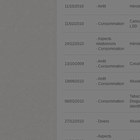
11/10/2010
- Arrêt
Héroï
Cann
11/02/2010
- Consommation
LSD
- Aspects
24/12/2010
relationnels
Héroï
- Consommation
- Arrêt
13/10/2009
Cocaï
- Consommation
- Arrêt
18/09/2010
Alcoo
- Consommation
Tabac
06/01/2010
- Consommation
Drogu
identi
27/12/2010
- Divers
Alcoo
- Aspects