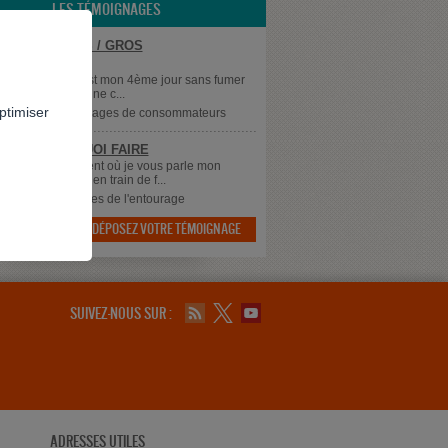
LES TÉMOIGNAGES
GE CANNABIS / GROS
OMMATEUR
, Aujourd'hui, c'est mon 4ème jour sans fumer
a ni clope). J'ai une c...
ptimiser
82
dans
Témoignages de consommateurs
 SAIS PLUS QUOI FAIRE
 à tous, Au moment où je vous parle mon
 qui à 43 ans est en train de f...
dans
Témoignages de l'entourage
DÉPOSEZ VOTRE TÉMOIGNAGE

SUIVEZ-NOUS SUR :
ADRESSES UTILES