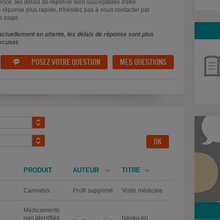
uence, les délais de réponse sont susceptibles d'être
 réponse plus rapide, n'hésitez pas à nous contacter par
e page.
ctuellement en attente, les délais de réponse sont plus
xcuser.
POSEZ VOTRE QUESTION
MES QUESTIONS

PRODUIT
AUTEUR
TITRE
Cannabis
Profil supprimé
Visite médicale
Médicaments
non identifiés
Neveu en