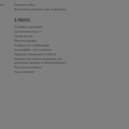
ts ?
Adresses utiles
Recherche professionnelle multicritères
À PROPOS
Conditions générales
Qui sommes-nous ?
Charte du site
Mentions légales
Politique de confidentialité
Accessibilité : non conforme
Rapports d'observation ADALIS
Drogues info service accessible aux
personnes sourdes et malentendantes
Nos documentations
Nous contacter