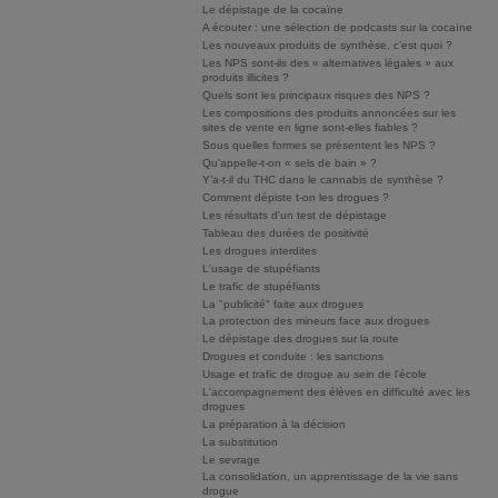
Le dépistage de la cocaïne
A écouter : une sélection de podcasts sur la cocaïne
Les nouveaux produits de synthèse, c’est quoi ?
Les NPS sont-ils des « alternatives légales » aux
produits illicites ?
Quels sont les principaux risques des NPS ?
Les compositions des produits annoncées sur les
sites de vente en ligne sont-elles fiables ?
Sous quelles formes se présentent les NPS ?
Qu’appelle-t-on « sels de bain » ?
Y’a-t-il du THC dans le cannabis de synthèse ?
Comment dépiste t-on les drogues ?
Les résultats d'un test de dépistage
Tableau des durées de positivité
Les drogues interdites
L'usage de stupéfiants
Le trafic de stupéfiants
La "publicité" faite aux drogues
La protection des mineurs face aux drogues
Le dépistage des drogues sur la route
Drogues et conduite : les sanctions
Usage et trafic de drogue au sein de l'école
L'accompagnement des élèves en difficulté avec les
drogues
La préparation à la décision
La substitution
Le sevrage
La consolidation, un apprentissage de la vie sans
drogue