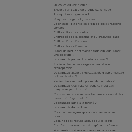
Qu'est-ce qu'une drogue ?
Existe t-il un usage de drogue sans risque ?
Pourquoi se drogue t-on ?
Usage de drogue et grossesse
Le chemsex : la prise de drogues lors de rapports
sexuels
Chiffres clés du cannabis
Chiffres clés de la cocaïne et du crack/free base
Chiffres clés de l'ecstasy
Chiffres clés de l'héroïne
Fumer un joint, c’est moins dangereux que fumer
une cigarette ?
Le cannabis permet-il de mieux dormir ?
Y a t-il un lien entre usage de cannabis et
schizophrénie ?
Le cannabis altère-t-il les capacités d'apprentissage
et la motivation ?
Peut-on faire un bad trip avec du cannabis ?
Le cannabis c'est naturel, donc ce n'est pas
dangereux pour la santé
Consommer du cannabis à l’adolescence est-il plus
risqué qu’à l’âge adulte ?
Le cannabis nuit-il à la fertilité ?
Le cannabis donne faim !
Cocaïne : les signes que votre consommation
dérape
Cocaïne : des risques accrus pour le coeur
Cocaïne : entraide et soutien grâce aux forums
Vos questions et nos réponses sur la cocaïne