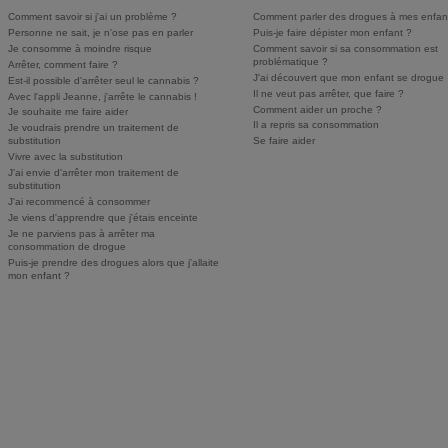
Comment savoir si j'ai un problème ?
Comment parler des drogues à mes enfan
Personne ne sait, je n'ose pas en parler
Puis-je faire dépister mon enfant ?
Je consomme à moindre risque
Comment savoir si sa consommation est
problématique ?
Arrêter, comment faire ?
J'ai découvert que mon enfant se drogue
Est-il possible d'arrêter seul le cannabis ?
Il ne veut pas arrêter, que faire ?
Avec l'appli Jeanne, j'arrête le cannabis !
Comment aider un proche ?
Je souhaite me faire aider
Il a repris sa consommation
Je voudrais prendre un traitement de
substitution
Se faire aider
Vivre avec la substitution
J'ai envie d'arrêter mon traitement de
substitution
J'ai recommencé à consommer
Je viens d'apprendre que j'étais enceinte
Je ne parviens pas à arrêter ma
consommation de drogue
Puis-je prendre des drogues alors que j'allaite
mon enfant ?