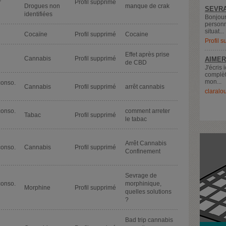
r
Profil supprimé
Drogues non
manque de crak
SEVRA
identifiées
Bonjour
personn
situat...
Cocaïne
Profil supprimé
Cocaine
Profil 
Effet après prise
Cannabis
Profil supprimé
AIMER
de CBD
J'écris 
complèt
mon...
conso.
Cannabis
Profil supprimé
arrêt cannabis
claralo
conso.
comment arreter
Tabac
Profil supprimé
le tabac
Arrêt Cannabis
conso.
Cannabis
Profil supprimé
Confinement
Sevrage de
conso.
morphinique,
Morphine
Profil supprimé
quelles solutions
?
Bad trip cannabis