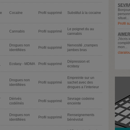
SEVRA
Bonjour
de
Cocaïne
Profil supprimé
Substitut à la cocaine
personn
situat...
Profil 
Le poignet du au
Cannabis
Profil supprimé
cannabis
AIMER
J'écris 
complèt
Drogues non
Nervosité ,crampes
mon...
Profil supprimé
identifiées
jambes bras
claralo
Dépression et
Ecstasy - MDMA
Profil supprimé
r
ecstasy
Empreinte sur un
Drogues non
Profil supprimé
sachet avec des
identifiées
drogues a l’interieur
r
Dérivés
Sevrage codeine
Profil supprimé
codéïnés
enceinte
Drogues non
Renseignements
Profil supprimé
identifiées
bénévolat