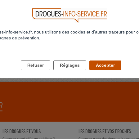
LSD et extraction de
LSD
Profil supprimé
dents
JE SU
Bonsoir
Drogues non
Effets de la drogue
s
Profil supprimé
je fume
identifiées
du viol
Anony
s-info-service.fr, nous utilisons des cookies et d’autres traceurs pour o
gnes de prévention.
JE NE
712
713
714
715
716
717
718
719
720
721
...
Bonjour
>
>>
973
conjoint
delune
Refuser
Réglages
Accepter
LES DROGUES ET VOUS
LES DROGUES ET VOS PROCHES
Comment savoir si j'ai un problème ?
Comment parler des drogues à mes enfan