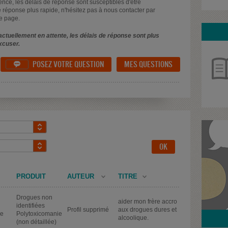
uence, les délais de réponse sont susceptibles d'être
 réponse plus rapide, n'hésitez pas à nous contacter par
e page.
ctuellement en attente, les délais de réponse sont plus
xcuser.
POSEZ VOTRE QUESTION
MES QUESTIONS

PRODUIT
AUTEUR
TITRE
Drogues non
aider mon frère accro
identifiées
Profil supprimé
aux drogues dures et
de
Polytoxicomanie
alcoolique.
(non détaillée)