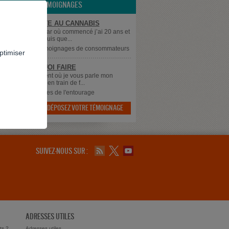
LES TÉMOIGNAGES
IS DÉPENDANTE AU CANNABIS
 Je ne sais pas par où commencé j’ai 20 ans et
 du cannabis depuis que...
me0710
dans
Témoignages de consommateurs
ptimiser
 SAIS PLUS QUOI FAIRE
 à tous, Au moment où je vous parle mon
 qui à 43 ans est en train de f...
dans
Témoignages de l'entourage
DÉPOSEZ VOTRE TÉMOIGNAGE

SUIVEZ-NOUS SUR :
ADRESSES UTILES
ts ?
Adresses utiles