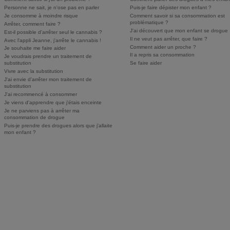
Personne ne sait, je n'ose pas en parler
Puis-je faire dépister mon enfant ?
Je consomme à moindre risque
Comment savoir si sa consommation est
problématique ?
Arrêter, comment faire ?
J'ai découvert que mon enfant se drogue
Est-il possible d'arrêter seul le cannabis ?
Il ne veut pas arrêter, que faire ?
Avec l'appli Jeanne, j'arrête le cannabis !
Comment aider un proche ?
Je souhaite me faire aider
Il a repris sa consommation
Je voudrais prendre un traitement de
substitution
Se faire aider
Vivre avec la substitution
J'ai envie d'arrêter mon traitement de
substitution
J'ai recommencé à consommer
Je viens d'apprendre que j'étais enceinte
Je ne parviens pas à arrêter ma
consommation de drogue
Puis-je prendre des drogues alors que j'allaite
mon enfant ?