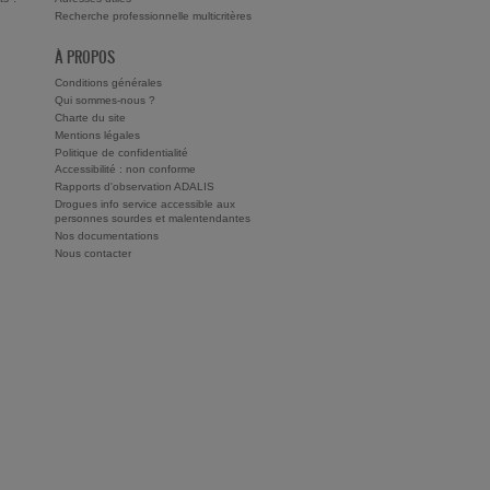
Recherche professionnelle multicritères
À PROPOS
Conditions générales
Qui sommes-nous ?
Charte du site
Mentions légales
Politique de confidentialité
Accessibilité : non conforme
Rapports d'observation ADALIS
Drogues info service accessible aux
personnes sourdes et malentendantes
Nos documentations
Nous contacter