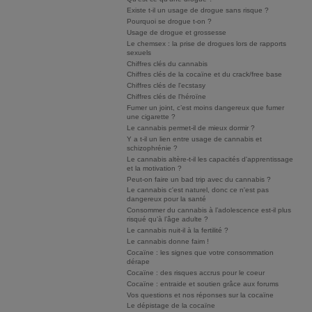
Existe t-il un usage de drogue sans risque ?
Pourquoi se drogue t-on ?
Usage de drogue et grossesse
Le chemsex : la prise de drogues lors de rapports
sexuels
Chiffres clés du cannabis
Chiffres clés de la cocaïne et du crack/free base
Chiffres clés de l'ecstasy
Chiffres clés de l'héroïne
Fumer un joint, c’est moins dangereux que fumer
une cigarette ?
Le cannabis permet-il de mieux dormir ?
Y a t-il un lien entre usage de cannabis et
schizophrénie ?
Le cannabis altère-t-il les capacités d'apprentissage
et la motivation ?
Peut-on faire un bad trip avec du cannabis ?
Le cannabis c'est naturel, donc ce n'est pas
dangereux pour la santé
Consommer du cannabis à l’adolescence est-il plus
risqué qu’à l’âge adulte ?
Le cannabis nuit-il à la fertilité ?
Le cannabis donne faim !
Cocaïne : les signes que votre consommation
dérape
Cocaïne : des risques accrus pour le coeur
Cocaïne : entraide et soutien grâce aux forums
Vos questions et nos réponses sur la cocaïne
Le dépistage de la cocaïne