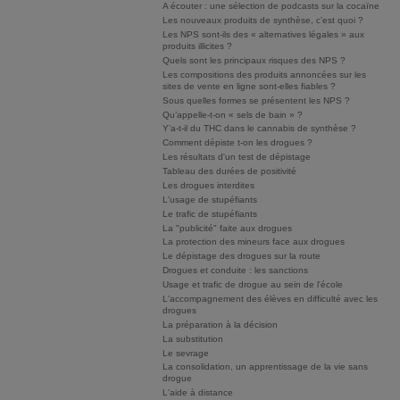
A écouter : une sélection de podcasts sur la cocaïne
Les nouveaux produits de synthèse, c’est quoi ?
Les NPS sont-ils des « alternatives légales » aux
produits illicites ?
Quels sont les principaux risques des NPS ?
Les compositions des produits annoncées sur les
sites de vente en ligne sont-elles fiables ?
Sous quelles formes se présentent les NPS ?
Qu’appelle-t-on « sels de bain » ?
Y’a-t-il du THC dans le cannabis de synthèse ?
Comment dépiste t-on les drogues ?
Les résultats d'un test de dépistage
Tableau des durées de positivité
Les drogues interdites
L'usage de stupéfiants
Le trafic de stupéfiants
La "publicité" faite aux drogues
La protection des mineurs face aux drogues
Le dépistage des drogues sur la route
Drogues et conduite : les sanctions
Usage et trafic de drogue au sein de l'école
L'accompagnement des élèves en difficulté avec les
drogues
La préparation à la décision
La substitution
Le sevrage
La consolidation, un apprentissage de la vie sans
drogue
L'aide à distance