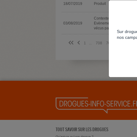
18/07/2019
Produit
Contexte spécifique
03/08/2019
Evènements traumatique
vécus par l'usager
Sur drogue
nos campa
<<
<
1
...
708
709
710
711
TOUT SAVOIR SUR LES DROGUES
Qu'est-ce qu'une drogue ?