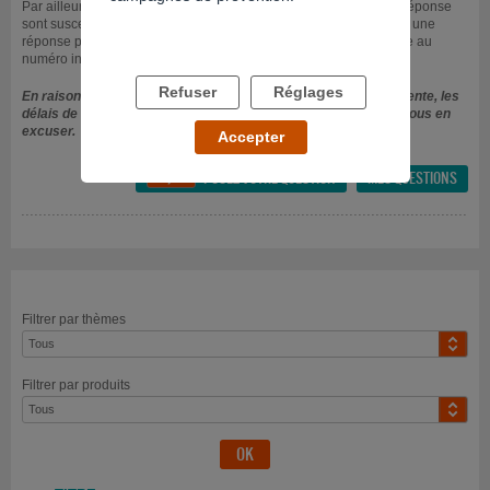
Par ailleurs, durant les périodes de forte affluence, les délais de réponse
sont susceptibles d'être allongés. Pour toute question nécessitant une
réponse plus rapide, n'hésitez pas à nous contacter par téléphone au
numéro indiqué en haut de cette page.
Refuser
Réglages
En raison d'un grand nombre de questions actuellement en attente, les
délais de réponse sont plus importants. Nous vous prions de nous en
excuser.
Accepter
POSEZ VOTRE QUESTION
MES QUESTIONS

Filtrer par thèmes
Filtrer par produits