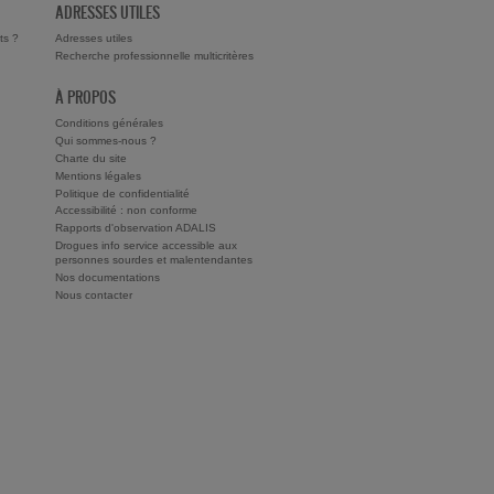
ADRESSES UTILES
ts ?
Adresses utiles
Recherche professionnelle multicritères
À PROPOS
Conditions générales
Qui sommes-nous ?
Charte du site
Mentions légales
Politique de confidentialité
Accessibilité : non conforme
Rapports d'observation ADALIS
Drogues info service accessible aux
personnes sourdes et malentendantes
Nos documentations
Nous contacter