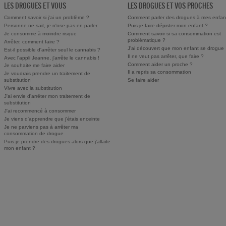
LES DROGUES ET VOUS
LES DROGUES ET VOS PROCHES
Comment savoir si j'ai un problème ?
Comment parler des drogues à mes enfan
Personne ne sait, je n'ose pas en parler
Puis-je faire dépister mon enfant ?
Je consomme à moindre risque
Comment savoir si sa consommation est
problématique ?
Arrêter, comment faire ?
J'ai découvert que mon enfant se drogue
Est-il possible d'arrêter seul le cannabis ?
Il ne veut pas arrêter, que faire ?
Avec l'appli Jeanne, j'arrête le cannabis !
Comment aider un proche ?
Je souhaite me faire aider
Il a repris sa consommation
Je voudrais prendre un traitement de
substitution
Se faire aider
Vivre avec la substitution
J'ai envie d'arrêter mon traitement de
substitution
J'ai recommencé à consommer
Je viens d'apprendre que j'étais enceinte
Je ne parviens pas à arrêter ma
consommation de drogue
Puis-je prendre des drogues alors que j'allaite
mon enfant ?