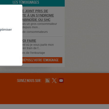
LES TÉMOIGNAGES
OS FUMEUR DE JOINT PRIS DE
SEMENTS SUITE À UN SYNDROME
ÉMÈSE CANNABINOÏDE OU SHC
us de 50 ans et j'étais un gros consommateur
shit puis d'herbe depuis mon...
ptimiser
ns
Témoignages de consommateurs
 SAIS PLUS QUOI FAIRE
 à tous, Au moment où je vous parle mon
 qui à 43 ans est en train de f...
dans
Témoignages de l'entourage
DÉPOSEZ VOTRE TÉMOIGNAGE

SUIVEZ-NOUS SUR :