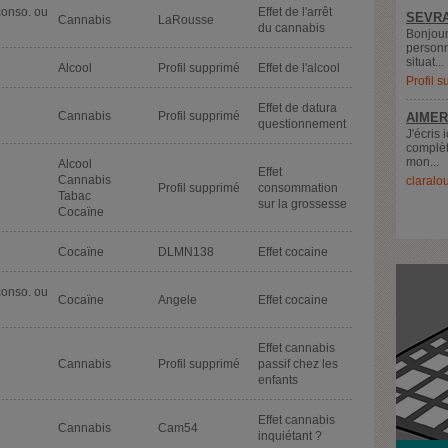
conso. ou
Effet de l'arrêt
SEVRA
Cannabis
LaRousse
du cannabis
Bonjour
personn
situat...
Alcool
Profil supprimé
Effet de l'alcool
Profil 
Effet de datura
Cannabis
Profil supprimé
AIMER
questionnement
J'écris 
complèt
mon...
Alcool
Effet
Cannabis
claralo
Profil supprimé
consommation
Tabac
sur la grossesse
Cocaïne
Cocaïne
DLMN138
Effet cocaine
conso. ou
Cocaïne
Angele
Effet cocaine
Effet cannabis
Cannabis
Profil supprimé
passif chez les
enfants
Effet cannabis
Cannabis
Cam54
inquiétant ?