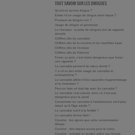
TOUT SAVOIR SUR LES DROGUES
Qu'est-ce qu'une drogue ?
Existe t-il un usage de drogue sans risque ?
Pourquoi se drogue t-on ?
Usage de drogue et grossesse
Le chemsex : la prise de drogues lors de rapports
sexuels
Chiffres clés du cannabis
Chiffres clés de la cocaïne et du crack/free base
Chiffres clés de l'ecstasy
Chiffres clés de l'héroïne
Fumer un joint, c’est moins dangereux que fumer
une cigarette ?
Le cannabis permet-il de mieux dormir ?
Y a t-il un lien entre usage de cannabis et
schizophrénie ?
Le cannabis altère-t-il les capacités d'apprentissage
et la motivation ?
Peut-on faire un bad trip avec du cannabis ?
Le cannabis c'est naturel, donc ce n'est pas
dangereux pour la santé
Consommer du cannabis à l’adolescence est-il plus
risqué qu’à l’âge adulte ?
Le cannabis nuit-il à la fertilité ?
Le cannabis donne faim !
Cocaïne : les signes que votre consommation
dérape
Cocaïne : des risques accrus pour le coeur
Cocaïne : entraide et soutien grâce aux forums