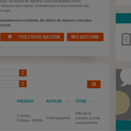
uence, les délais de réponse sont susceptibles d'être
 réponse plus rapide, n'hésitez pas à nous contacter par
e page.
ctuellement en attente, les délais de réponse sont plus
xcuser.
POSEZ VOTRE QUESTION
MES QUESTIONS

PRODUIT
AUTEUR
TITRE
Effet de la
Cocaïne
Profil supprimé
cocaïne si prise
Ecstasy - MDMA
occasionnelle