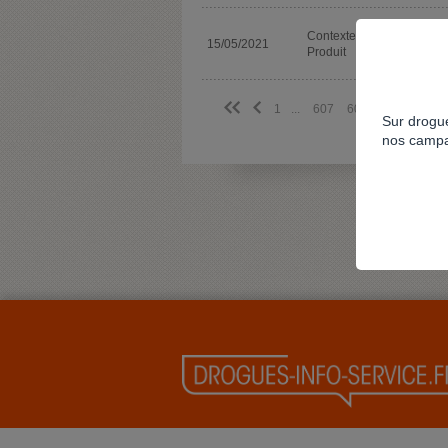
Contexte spécifique
15/05/2021
Produit
<<
<
1
...
607
608
609
610
Sur drogue
nos campa