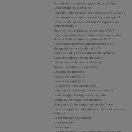
Vos questions et nos réponses sur la cocaïne
Le dépistage de la cocaïne
A écouter : une sélection de podcasts sur la cocaïne
Les nouveaux produits de synthèse, c’est quoi ?
Les NPS sont-ils des « alternatives légales » aux
produits illicites ?
Quels sont les principaux risques des NPS ?
Les compositions des produits annoncées sur les
sites de vente en ligne sont-elles fiables ?
Sous quelles formes se présentent les NPS ?
Qu’appelle-t-on « sels de bain » ?
Y’a-t-il du THC dans le cannabis de synthèse ?
Comment dépiste t-on les drogues ?
Les résultats d'un test de dépistage
Tableau des durées de positivité
Les drogues interdites
L'usage de stupéfiants
Le trafic de stupéfiants
La "publicité" faite aux drogues
La protection des mineurs face aux drogues
Le dépistage des drogues sur la route
Drogues et conduite : les sanctions
Usage et trafic de drogue au sein de l'école
L'accompagnement des élèves en difficulté avec les
drogues
La préparation à la décision
La substitution
Le sevrage
La consolidation, un apprentissage de la vie sans