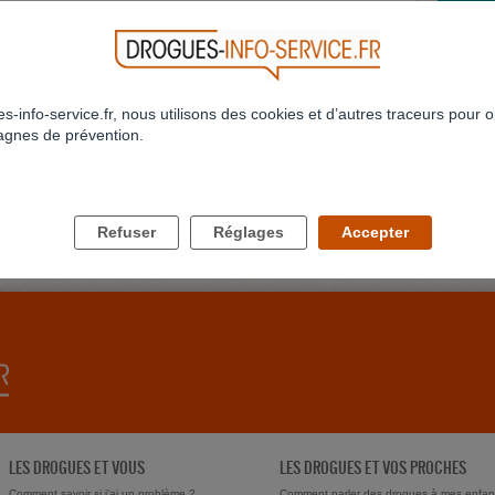
s non
Profil supprimé
Diagnostic
ées
ATTAQ
J'ai pre
jamais 
884
885
886
887
888
889
890
891
892
893
...
>
>>
973
Profil 
s-info-service.fr, nous utilisons des cookies et d’autres traceurs pour o
gnes de prévention.
JE NE
Bonjour
conjoint
delune
Refuser
Réglages
Accepter
LES DROGUES ET VOUS
LES DROGUES ET VOS PROCHES
Comment savoir si j'ai un problème ?
Comment parler des drogues à mes enfan