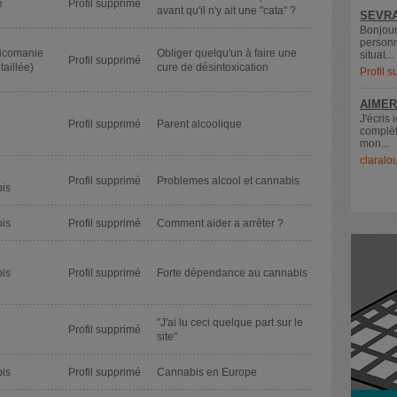
e
Profil supprimé
avant qu'il n'y ait une "cata" ?
SEVRA
Bonjour
personn
xicomanie
Obliger quelqu'un à faire une
situat...
Profil supprimé
taillée)
cure de désintoxication
Profil 
AIMER
J'écris 
Profil supprimé
Parent alcoolique
complèt
mon...
claralo
Profil supprimé
Problemes alcool et cannabis
is
is
Profil supprimé
Comment aider a arrêter ?
is
Profil supprimé
Forte dépendance au cannabis
"J'ai lu ceci quelque part sur le
Profil supprimé
site"
is
Profil supprimé
Cannabis en Europe