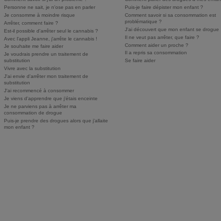
Personne ne sait, je n'ose pas en parler
Puis-je faire dépister mon enfant ?
Je consomme à moindre risque
Comment savoir si sa consommation est
problématique ?
Arrêter, comment faire ?
J'ai découvert que mon enfant se drogue
Est-il possible d'arrêter seul le cannabis ?
Il ne veut pas arrêter, que faire ?
Avec l'appli Jeanne, j'arrête le cannabis !
Comment aider un proche ?
Je souhaite me faire aider
Il a repris sa consommation
Je voudrais prendre un traitement de
substitution
Se faire aider
Vivre avec la substitution
J'ai envie d'arrêter mon traitement de
substitution
J'ai recommencé à consommer
Je viens d'apprendre que j'étais enceinte
Je ne parviens pas à arrêter ma
consommation de drogue
Puis-je prendre des drogues alors que j'allaite
mon enfant ?