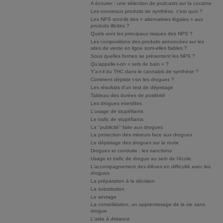
A écouter : une sélection de podcasts sur la cocaïne
Les nouveaux produits de synthèse, c’est quoi ?
Les NPS sont-ils des « alternatives légales » aux
produits illicites ?
Quels sont les principaux risques des NPS ?
Les compositions des produits annoncées sur les
sites de vente en ligne sont-elles fiables ?
Sous quelles formes se présentent les NPS ?
Qu’appelle-t-on « sels de bain » ?
Y’a-t-il du THC dans le cannabis de synthèse ?
Comment dépiste t-on les drogues ?
Les résultats d'un test de dépistage
Tableau des durées de positivité
Les drogues interdites
L'usage de stupéfiants
Le trafic de stupéfiants
La "publicité" faite aux drogues
La protection des mineurs face aux drogues
Le dépistage des drogues sur la route
Drogues et conduite : les sanctions
Usage et trafic de drogue au sein de l'école
L'accompagnement des élèves en difficulté avec les
drogues
La préparation à la décision
La substitution
Le sevrage
La consolidation, un apprentissage de la vie sans
drogue
L'aide à distance