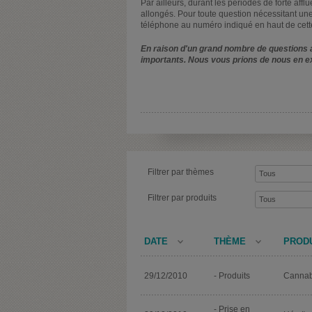
Par ailleurs, durant les périodes de forte affl
allongés. Pour toute question nécessitant une
téléphone au numéro indiqué en haut de cett
En raison d'un grand nombre de questions a
importants. Nous vous prions de nous en e
Filtrer par thèmes
Filtrer par produits
DATE
THÈME
PROD
29/12/2010
- Produits
Cannab
- Prise en