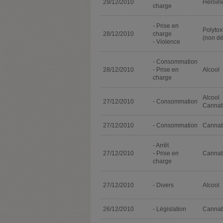
29/12/2010
Héroïn
charge
- Prise en
Polyto
28/12/2010
charge
(non dé
- Violence
- Consommation
28/12/2010
- Prise en
Alcool
charge
Alcool
27/12/2010
- Consommation
Cannab
27/12/2010
- Consommation
Cannab
- Arrêt
27/12/2010
- Prise en
Cannab
charge
27/12/2010
- Divers
Alcool
26/12/2010
- Législation
Cannab