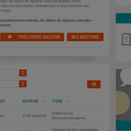
uence, les délais de réponse sont susceptibles d'être
 réponse plus rapide, n'hésitez pas à nous contacter par
e page.
ctuellement en attente, les délais de réponse sont plus
xcuser.
POSEZ VOTRE QUESTION
MES QUESTIONS

UIT
AUTEUR
TITRE
Différence de
is
Profil supprimé
tétrahydrocannabinol
Comment le faire hospitaliser