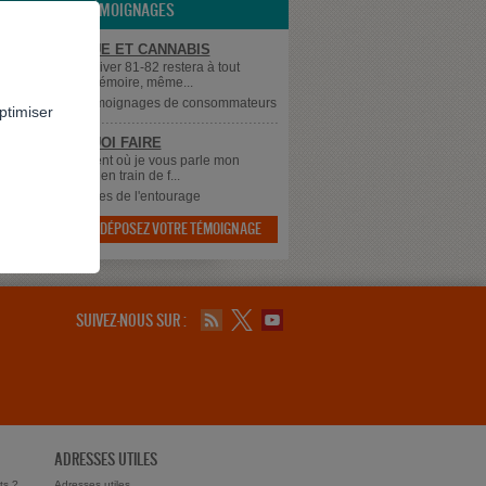
LES TÉMOIGNAGES
UE DE PANIQUE ET CANNABIS
sque 60 ans et l'hiver 81-82 restera à tout
gravé dans ma mémoire, même...
supprimé
dans
Témoignages de consommateurs
ptimiser
 SAIS PLUS QUOI FAIRE
 à tous, Au moment où je vous parle mon
 qui à 43 ans est en train de f...
dans
Témoignages de l'entourage
DÉPOSEZ VOTRE TÉMOIGNAGE

SUIVEZ-NOUS SUR :
ADRESSES UTILES
ts ?
Adresses utiles