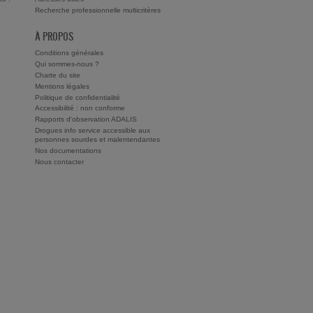
Recherche professionnelle multicritères
À PROPOS
Conditions générales
Qui sommes-nous ?
Charte du site
Mentions légales
Politique de confidentialité
Accessibilité : non conforme
Rapports d'observation ADALIS
Drogues info service accessible aux
personnes sourdes et malentendantes
Nos documentations
Nous contacter