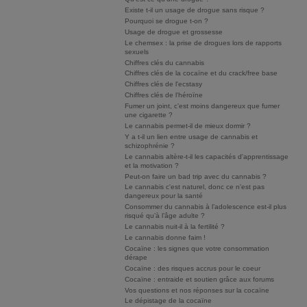
Existe t-il un usage de drogue sans risque ?
Pourquoi se drogue t-on ?
Usage de drogue et grossesse
Le chemsex : la prise de drogues lors de rapports
sexuels
Chiffres clés du cannabis
Chiffres clés de la cocaïne et du crack/free base
Chiffres clés de l'ecstasy
Chiffres clés de l'héroïne
Fumer un joint, c’est moins dangereux que fumer
une cigarette ?
Le cannabis permet-il de mieux dormir ?
Y a t-il un lien entre usage de cannabis et
schizophrénie ?
Le cannabis altère-t-il les capacités d'apprentissage
et la motivation ?
Peut-on faire un bad trip avec du cannabis ?
Le cannabis c'est naturel, donc ce n'est pas
dangereux pour la santé
Consommer du cannabis à l’adolescence est-il plus
risqué qu’à l’âge adulte ?
Le cannabis nuit-il à la fertilité ?
Le cannabis donne faim !
Cocaïne : les signes que votre consommation
dérape
Cocaïne : des risques accrus pour le coeur
Cocaïne : entraide et soutien grâce aux forums
Vos questions et nos réponses sur la cocaïne
Le dépistage de la cocaïne