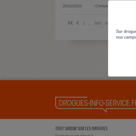
Drogue
25/12/2010
- Consommation
identifi
<<
<
1
...
880
881
882
883
Sur drogue
nos campa
TOUT SAVOIR SUR LES DROGUES
Qu'est-ce qu'une drogue ?